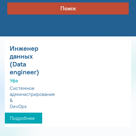
Поиск
Инженер
данных
(Data
engineer)
Уфа
Системное
администрирование
&
DevOps
Подробнее