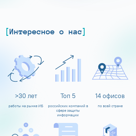
Интересное о нас
>
30
лет
Топ
5
14
офисов
работы на рынке ИБ
российских компаний в
по всей стране
сфере защиты
информации