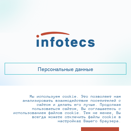
Персональные данные
Мы используем cookie. Это позволяет нам
+7 (495) 737-6192, 8-800-250-0-260
анализировать взаимодействие посетителей с
practice@infotecs.ru
,
hr@infotecs.ru
сайтом и делать его лучше. Продолжая
пользоваться сайтом, Вы соглашаетесь с
127273, г. Москва, Отрадная ул., 2Б строение 1
использованием файлов cookie. Тем не менее, Вы
всегда можете отключить файлы cookie в
настройках Вашего браузера.
© ИнфоТеКС 2020-2026