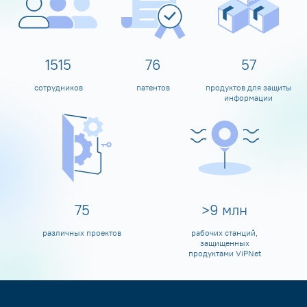
1600
80
60
сотрудников
патентов
продуктов для защиты
информации
80
>
10
млн
различных проектов
рабочих станций,
защищенных
продуктами ViPNet