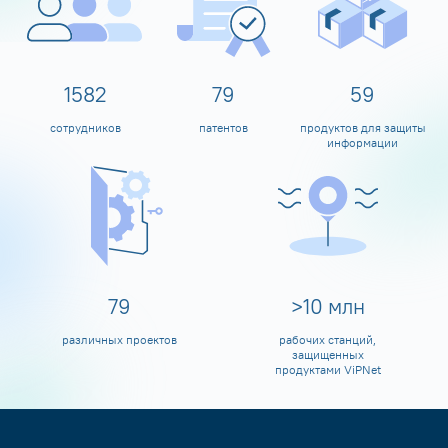
1600
80
60
сотрудников
патентов
продуктов для защиты
информации
80
>
10
млн
различных проектов
рабочих станций,
защищенных
продуктами ViPNet