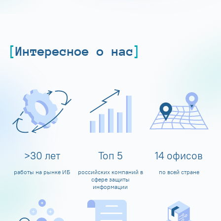
Интересное о нас
>
30
лет
Топ
5
14
офисов
работы на рынке ИБ
российских компаний в
по всей стране
сфере защиты
информации