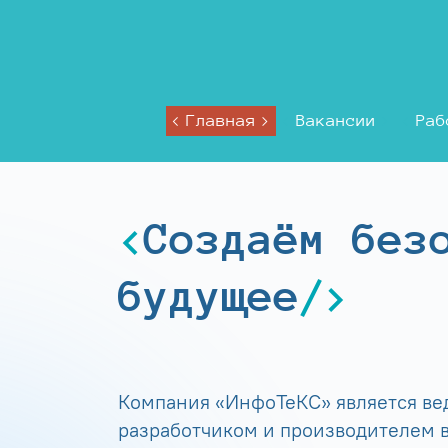
Главная
Вакансии
Раб
Создаём без
будущее
Компания «ИнфоТеКС» является в
разработчиком и производителем в