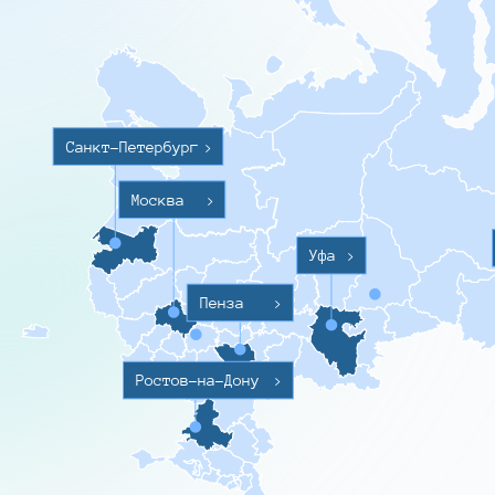
Санкт-Петербург
>
Москва
>
Уфа
>
Пенза
>
Ростов-на-Дону
>