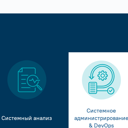
Системное
Системный анализ
администрировани
& DevOps