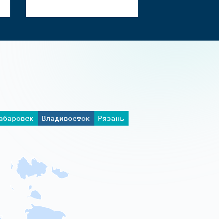
абаровск
Владивосток
Рязань