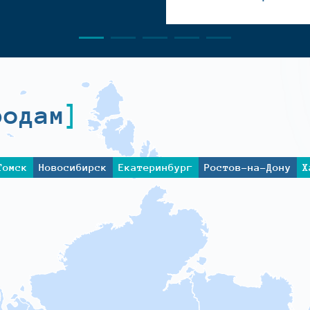
родам
Томск
Новосибирск
Екатеринбург
Ростов-на-Дону
Х