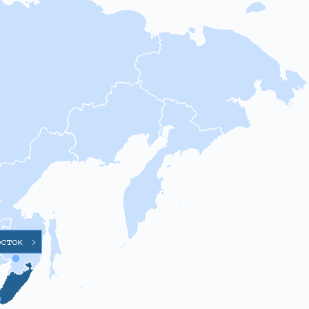
осток
>