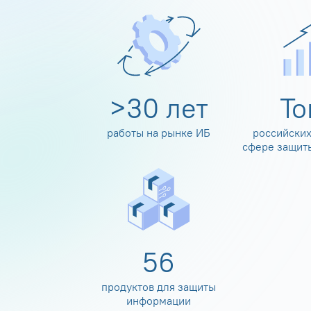
>
30
лет
Т
работы на рынке ИБ
российских
сфере защит
60
продуктов для защиты
информации