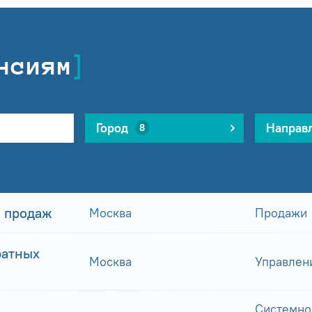
нсиям
Город
Направ
8
 продаж
Москва
Продажи
ратных
Москва
Управлен
Системно