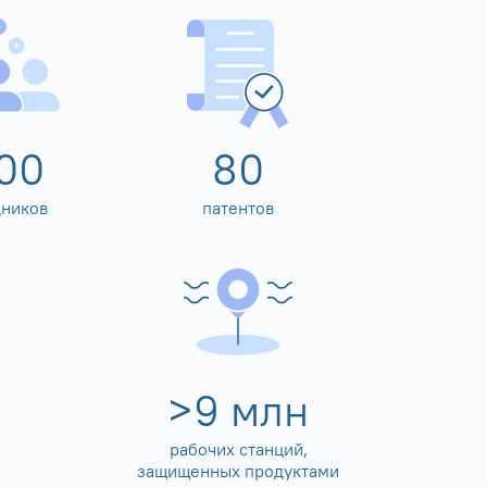
00
80
дников
патентов
>
10
млн
рабочих станций,
защищенных продуктами