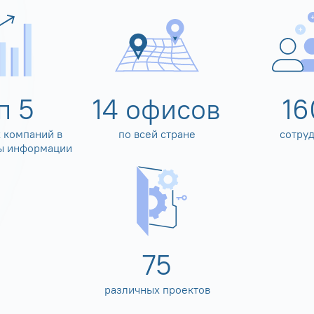
оп
5
14
офисов
16
 компаний в
по всей стране
сотру
ы информации
80
различных проектов