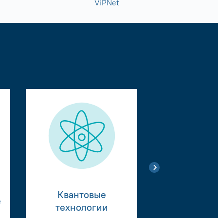
ViPNet
Квантовые
е
Тестиро
технологии