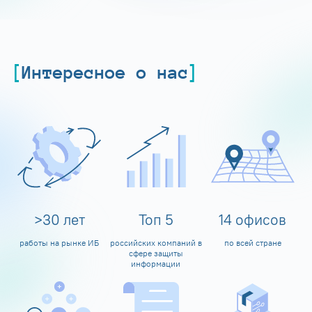
Интересное о нас
>
30
лет
Топ
5
14
офисов
работы на рынке ИБ
российских компаний в
по всей стране
сфере защиты
информации