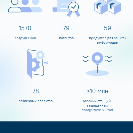
1600
80
60
сотрудников
патентов
продуктов для защиты
информации
80
>
10
млн
различных проектов
рабочих станций,
защищенных
продуктами ViPNet