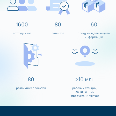
1600
80
60
сотрудников
патентов
продуктов для защиты
информации
80
>
10
млн
различных проектов
рабочих станций,
защищенных
продуктами ViPNet