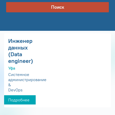
Поиск
Инженер
данных
(Data
engineer)
Уфа
Системное
администрирование
&
DevOps
Подробнее