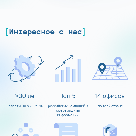
Интересное о нас
>
30
лет
Топ
5
14
офисов
работы на рынке ИБ
российских компаний в
по всей стране
сфере защиты
информации