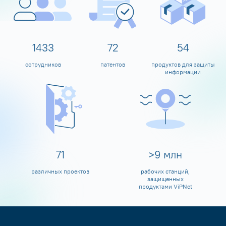
1596
80
60
сотрудников
патентов
продуктов для защиты
информации
80
>
10
млн
различных проектов
рабочих станций,
защищенных
продуктами ViPNet