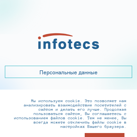
Персональные данные
Мы используем cookie. Это позволяет нам
+7 (495) 737-6192, 8-800-250-0-260
анализировать взаимодействие посетителей с
practice@infotecs.ru
,
hr@infotecs.ru
сайтом и делать его лучше. Продолжая
пользоваться сайтом, Вы соглашаетесь с
127273, г. Москва, Отрадная ул., 2Б строение 1
использованием файлов cookie. Тем не менее, Вы
всегда можете отключить файлы cookie в
настройках Вашего браузера.
© ИнфоТеКС 2020-2026