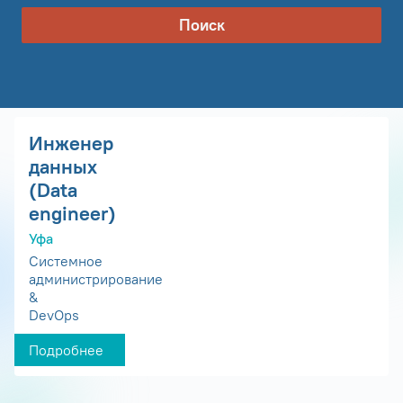
Поиск
Инженер
данных
(Data
engineer)
Уфа
Системное
администрирование
&
DevOps
Подробнее