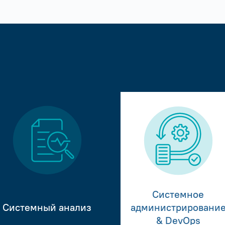
Системное
Системный анализ
администрировани
& DevOps