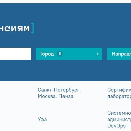
нсиям
Город
Направ
8
Санкт-Петербург,
Сертифик
Москва, Пенза
лаборато
Системно
Уфа
админист
DevOps