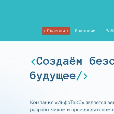
Главная
Вакансии
Раб
Создаём без
будущее
Компания «ИнфоТеКС» является в
разработчиком и производителем в