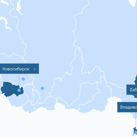
Новосибирск
>
Ха
Владив