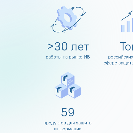
>
30
лет
Т
работы на рынке ИБ
российских
сфере защит
60
продуктов для защиты
информации