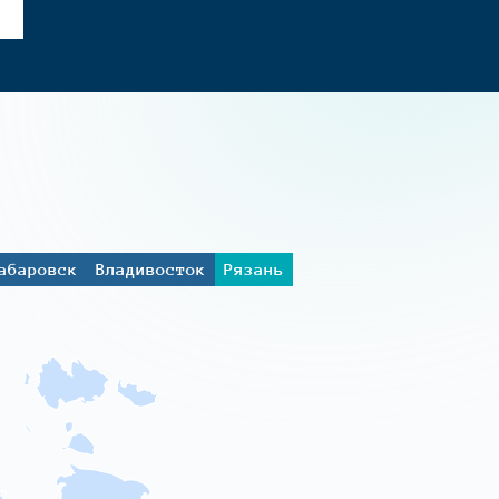
абаровск
Владивосток
Рязань