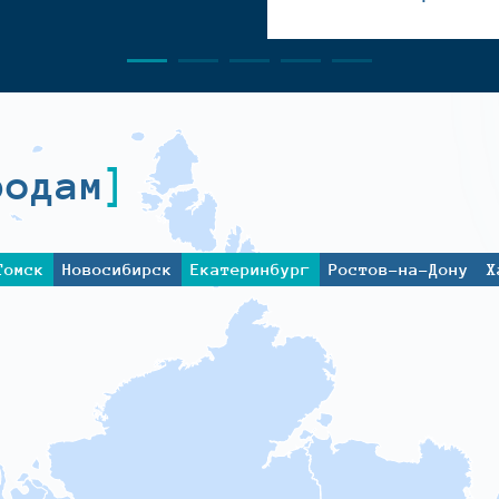
родам
Томск
Новосибирск
Екатеринбург
Ростов-на-Дону
Х