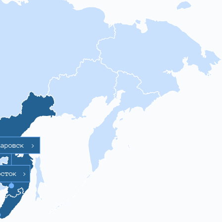
баровск
>
осток
>