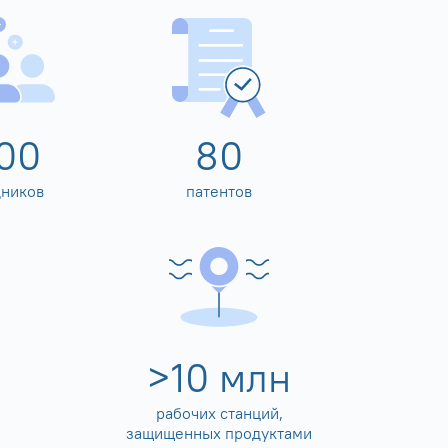
00
80
дников
патентов
>
10
млн
рабочих станций,
защищенных продуктами