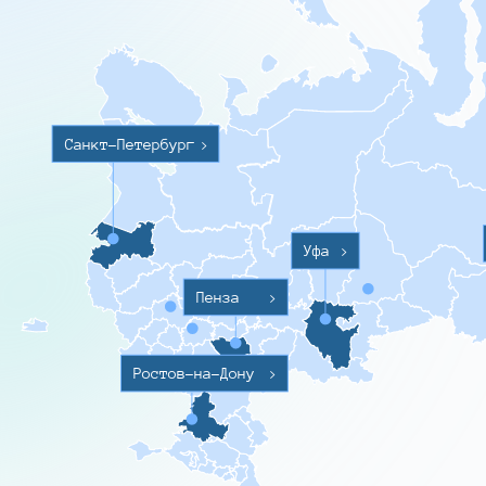
Санкт-Петербург
>
Уфа
>
Пенза
>
Ростов-на-Дону
>