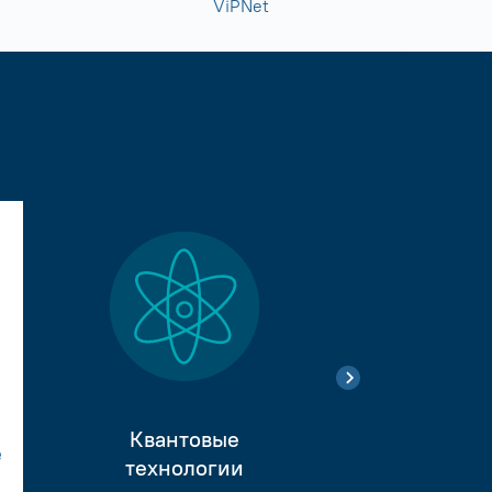
ViPNet
Квантовые
е
Тестиро
технологии