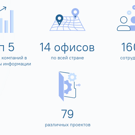
оп
5
14
офисов
16
 компаний в
по всей стране
сотру
ы информации
80
различных проектов