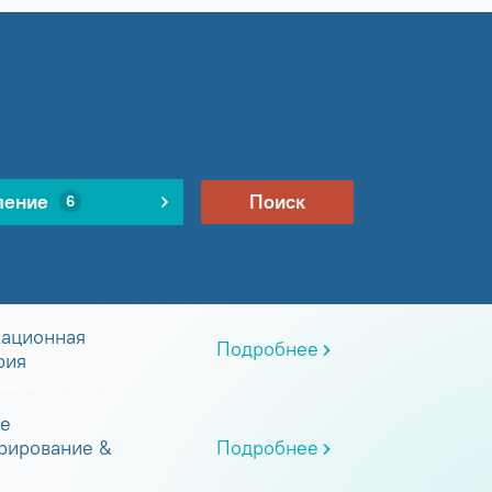
ление
Поиск
6
ационная
Подробнее
рия
е
рирование &
Подробнее