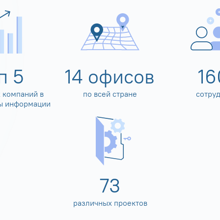
оп
5
14
офисов
16
 компаний в
по всей стране
сотру
ы информации
80
различных проектов