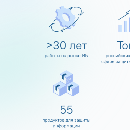
>
30
лет
Т
работы на рынке ИБ
российских
сфере защит
60
продуктов для защиты
информации