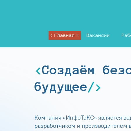
Главная
Вакансии
Раб
Создаём без
будущее
Компания «ИнфоТеКС» является в
разработчиком и производителем в