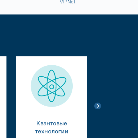
ViPNet
Квантовые
е
Тестиро
технологии