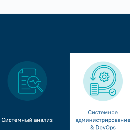
Системное
Системный анализ
администрировани
& DevOps