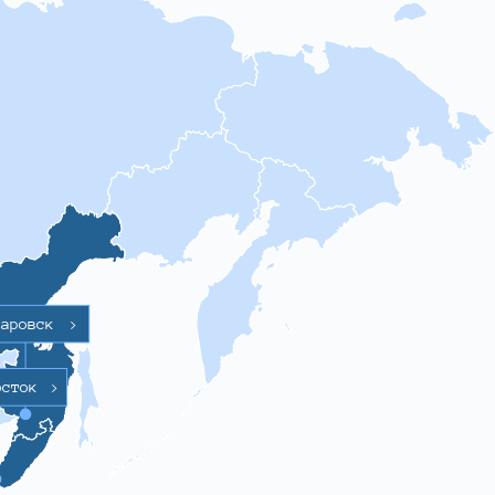
баровск
>
осток
>