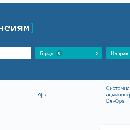
нсиям
Город
Направ
8
Системно
Уфа
админист
DevOps