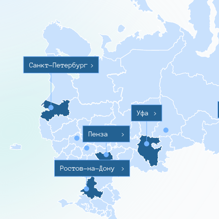
Санкт-Петербург
>
Уфа
>
Пенза
>
Ростов-на-Дону
>