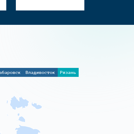
абаровск
Владивосток
Рязань