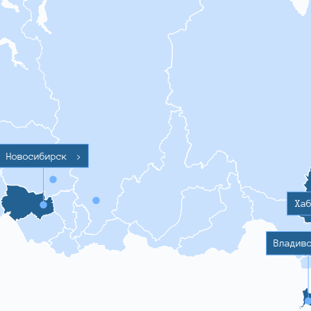
Новосибирск
>
Ха
Владив