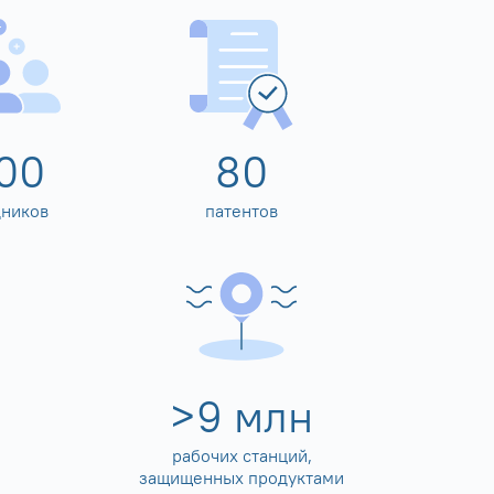
00
80
дников
патентов
>
10
млн
рабочих станций,
защищенных продуктами