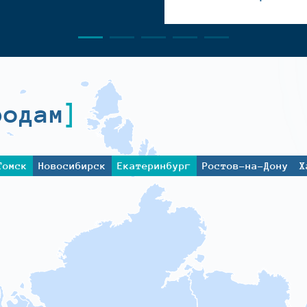
родам
Томск
Новосибирск
Екатеринбург
Ростов-на-Дону
Х