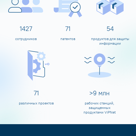
1595
80
60
сотрудников
патентов
продуктов для защиты
информации
80
>
10
млн
различных проектов
рабочих станций,
защищенных
продуктами ViPNet