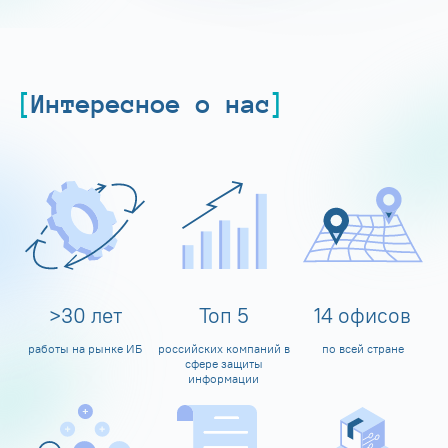
Интересное о нас
>
30
лет
Топ
5
14
офисов
работы на рынке ИБ
российских компаний в
по всей стране
сфере защиты
информации