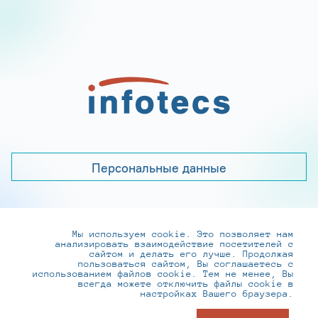
Персональные данные
Мы используем cookie. Это позволяет нам
+7 (495) 737-6192, 8-800-250-0-260
анализировать взаимодействие посетителей с
practice@infotecs.ru
,
hr@infotecs.ru
сайтом и делать его лучше. Продолжая
пользоваться сайтом, Вы соглашаетесь с
127273, г. Москва, Отрадная ул., 2Б строение 1
использованием файлов cookie. Тем не менее, Вы
всегда можете отключить файлы cookie в
настройках Вашего браузера.
© ИнфоТеКС 2020-2026