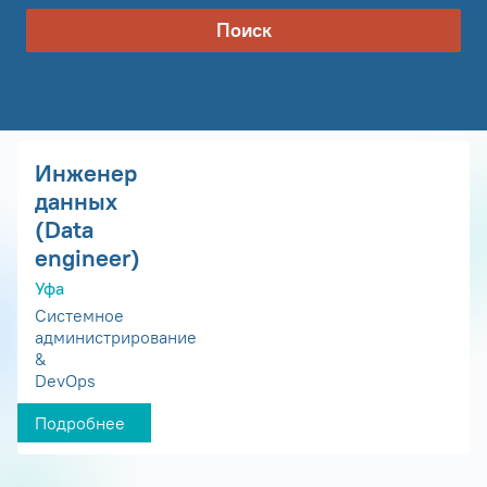
Поиск
Инженер
данных
(Data
engineer)
Уфа
Системное
администрирование
&
DevOps
Подробнее