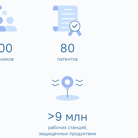
00
80
дников
патентов
>
10
млн
рабочих станций,
защищенных продуктами