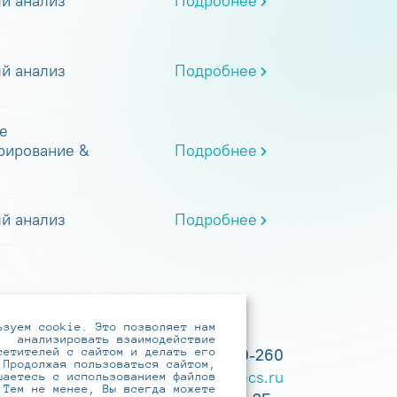
й анализ
Подробнее
й анализ
Подробнее
е
рирование &
Подробнее
й анализ
Подробнее
ьзуем cookie. Это позволяет нам
анализировать взаимодействие
сетителей с сайтом и делать его
+7 (495) 737-6192, 8-800-250-0-260
 Продолжая пользоваться сайтом,
practice@infotecs.ru
,
hr@infotecs.ru
шаетесь с использованием файлов
 Тем не менее, Вы всегда можете