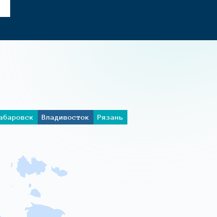
абаровск
Владивосток
Рязань