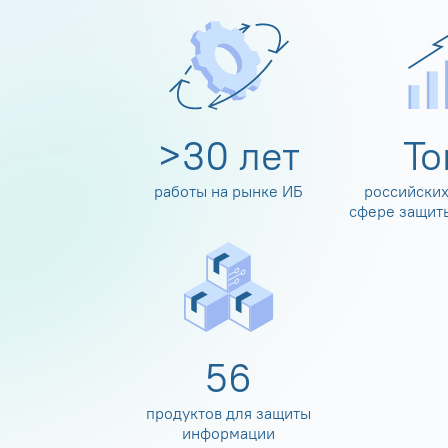
>
30
лет
Т
работы на рынке ИБ
российских
сфере защит
60
продуктов для защиты
информации