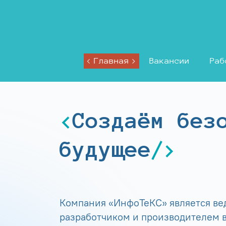
Главная
Вакансии
Раб
Создаём без
будущее
Компания «ИнфоТеКС» является в
разработчиком и производителем в