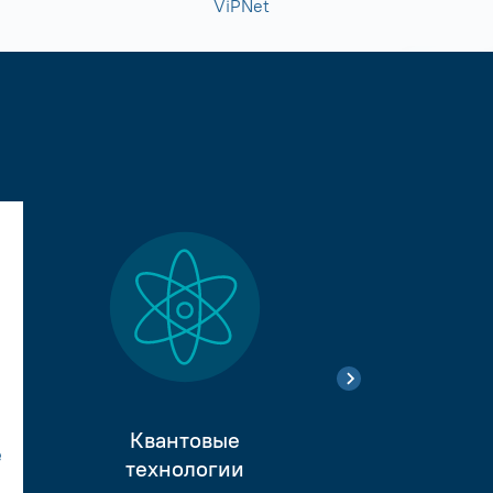
ViPNet
Квантовые
е
Тестиро
технологии