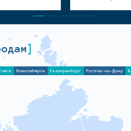
родам
Томск
Новосибирск
Екатеринбург
Ростов-на-Дону
Х