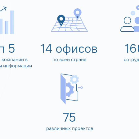
оп
5
14
офисов
16
 компаний в
по всей стране
сотру
ы информации
80
различных проектов