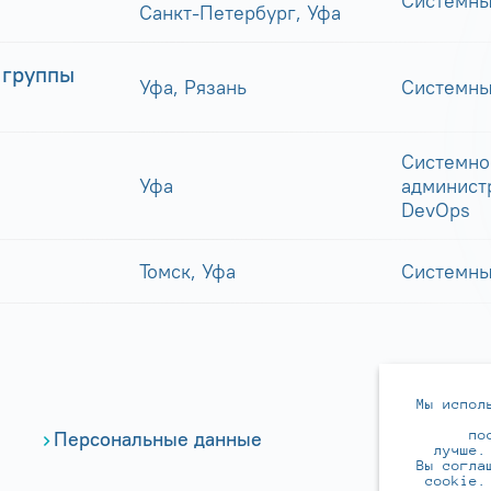
Системны
Санкт-Петербург, Уфа
 группы
Уфа, Рязань
Системны
Системно
Уфа
админист
DevOps
Томск, Уфа
Системны
Мы испол
по
Персональные данные
лучше.
Вы согла
cookie.