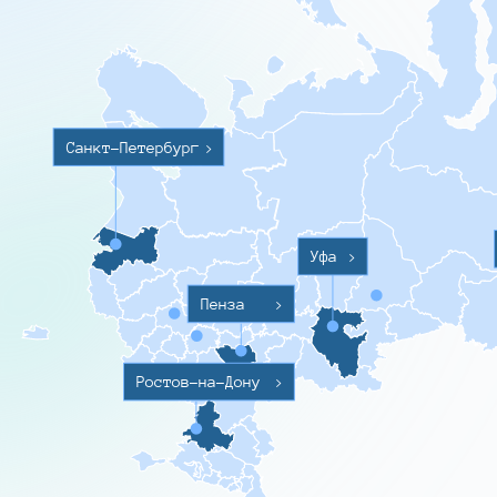
Санкт-Петербург
>
Уфа
>
Пенза
>
Ростов-на-Дону
>