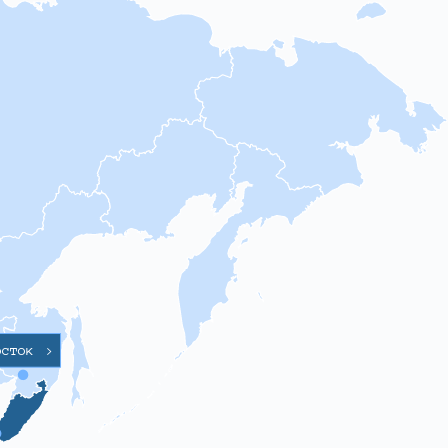
осток
>