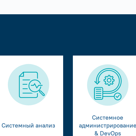
Системное
Системный анализ
администрировани
& DevOps