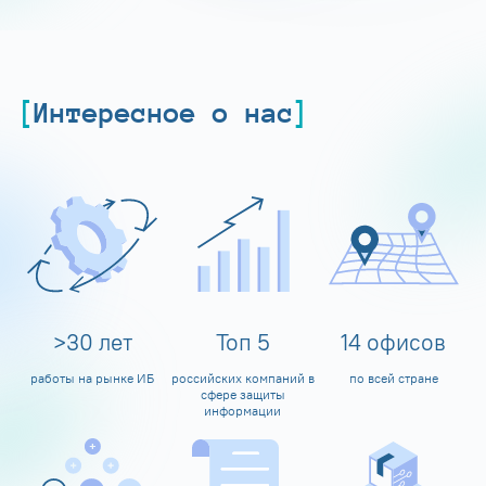
Интересное о нас
>
30
лет
Топ
5
14
офисов
работы на рынке ИБ
российских компаний в
по всей стране
сфере защиты
информации