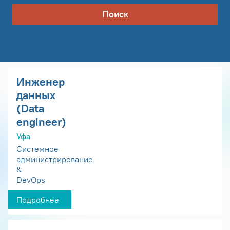
Поиск
Инженер
данных
(Data
engineer)
Уфа
Системное
администрирование
&
DevOps
Подробнее