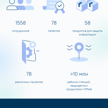
1600
80
60
сотрудников
патентов
продуктов для защиты
информации
80
>
10
млн
различных проектов
рабочих станций,
защищенных
продуктами ViPNet