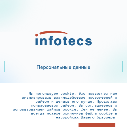
Персональные данные
Мы используем cookie. Это позволяет нам
+7 (495) 737-6192, 8-800-250-0-260
анализировать взаимодействие посетителей с
practice@infotecs.ru
,
hr@infotecs.ru
сайтом и делать его лучше. Продолжая
пользоваться сайтом, Вы соглашаетесь с
127273, г. Москва, Отрадная ул., 2Б строение 1
использованием файлов cookie. Тем не менее, Вы
всегда можете отключить файлы cookie в
настройках Вашего браузера.
© ИнфоТеКС 2020-2026