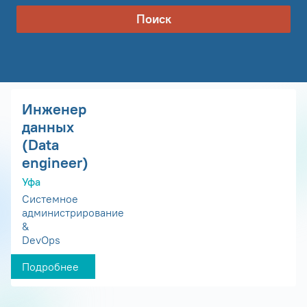
Поиск
Инженер
данных
(Data
engineer)
Уфа
Системное
администрирование
&
DevOps
Подробнее