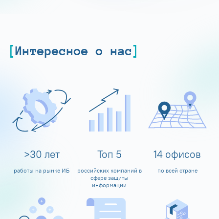
Интересное о нас
>
30
лет
Топ
5
14
офисов
работы на рынке ИБ
российских компаний в
по всей стране
сфере защиты
информации