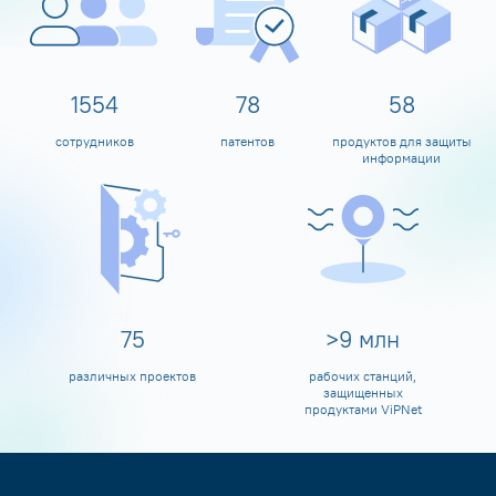
1600
80
60
сотрудников
патентов
продуктов для защиты
информации
80
>
10
млн
различных проектов
рабочих станций,
защищенных
продуктами ViPNet