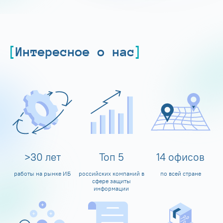
Интересное о нас
>
30
лет
Топ
5
14
офисов
работы на рынке ИБ
российских компаний в
по всей стране
сфере защиты
информации