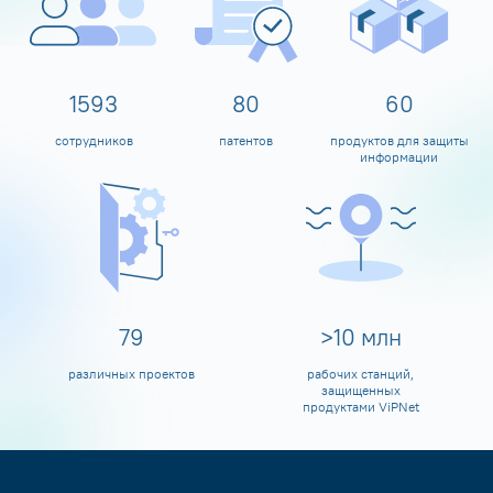
1600
80
60
сотрудников
патентов
продуктов для защиты
информации
80
>
10
млн
различных проектов
рабочих станций,
защищенных
продуктами ViPNet