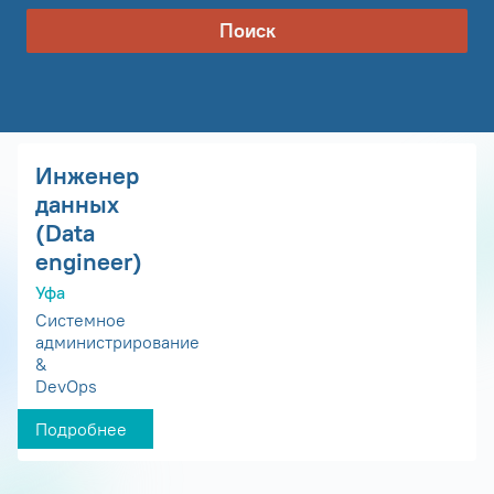
Поиск
Инженер
данных
(Data
engineer)
Уфа
Системное
администрирование
&
DevOps
Подробнее