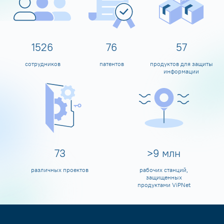
1600
80
60
сотрудников
патентов
продуктов для защиты
информации
80
>
10
млн
различных проектов
рабочих станций,
защищенных
продуктами ViPNet