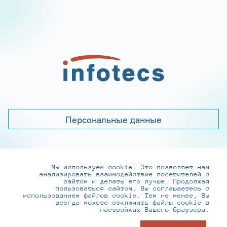
Персональные данные
Мы используем cookie. Это позволяет нам
+7 (495) 737-6192, 8-800-250-0-260
анализировать взаимодействие посетителей с
practice@infotecs.ru
,
hr@infotecs.ru
сайтом и делать его лучше. Продолжая
пользоваться сайтом, Вы соглашаетесь с
127273, г. Москва, Отрадная ул., 2Б строение 1
использованием файлов cookie. Тем не менее, Вы
всегда можете отключить файлы cookie в
настройках Вашего браузера.
© ИнфоТеКС 2020-2026