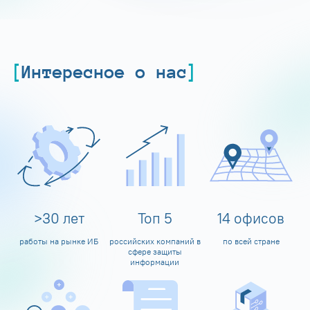
Интересное о нас
>
30
лет
Топ
5
14
офисов
работы на рынке ИБ
российских компаний в
по всей стране
сфере защиты
информации