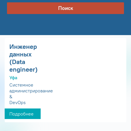
Поиск
Инженер
данных
(Data
engineer)
Уфа
Системное
администрирование
&
DevOps
Подробнее