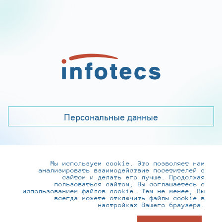
Персональные данные
Мы используем cookie. Это позволяет нам
+7 (495) 737-6192, 8-800-250-0-260
анализировать взаимодействие посетителей с
practice@infotecs.ru
,
hr@infotecs.ru
сайтом и делать его лучше. Продолжая
пользоваться сайтом, Вы соглашаетесь с
127273, г. Москва, Отрадная ул., 2Б строение 1
использованием файлов cookie. Тем не менее, Вы
всегда можете отключить файлы cookie в
настройках Вашего браузера.
© ИнфоТеКС 2020-2026