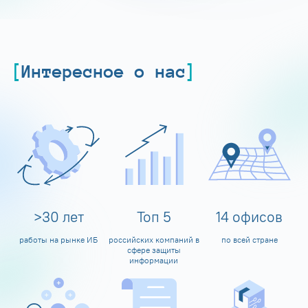
Интересное о нас
>
30
лет
Топ
5
14
офисов
работы на рынке ИБ
российских компаний в
по всей стране
сфере защиты
информации