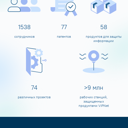
1600
80
60
сотрудников
патентов
продуктов для защиты
информации
80
>
10
млн
различных проектов
рабочих станций,
защищенных
продуктами ViPNet