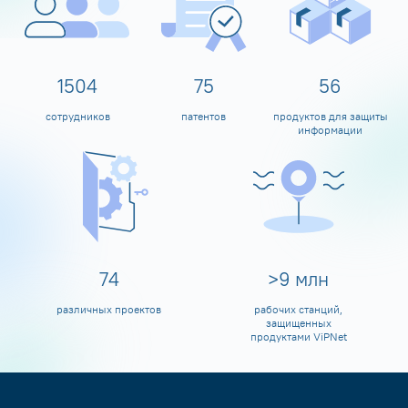
1600
80
60
сотрудников
патентов
продуктов для защиты
информации
80
>
10
млн
различных проектов
рабочих станций,
защищенных
продуктами ViPNet