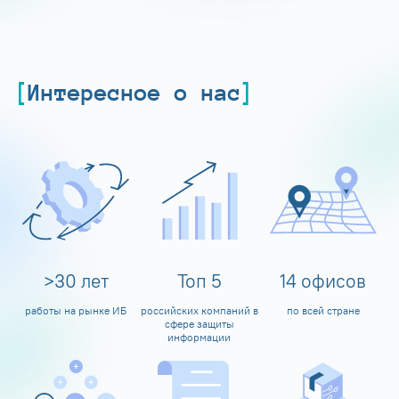
Интересное о нас
>
30
лет
Топ
5
14
офисов
работы на рынке ИБ
российских компаний в
по всей стране
сфере защиты
информации