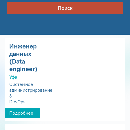
Поиск
Инженер
данных
(Data
engineer)
Уфа
Системное
администрирование
&
DevOps
Подробнее