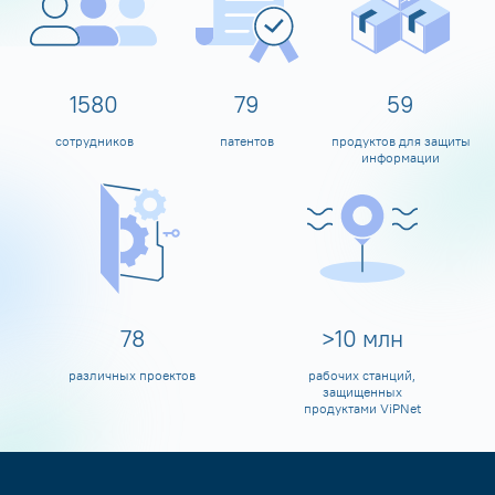
1600
80
60
сотрудников
патентов
продуктов для защиты
информации
80
>
10
млн
различных проектов
рабочих станций,
защищенных
продуктами ViPNet