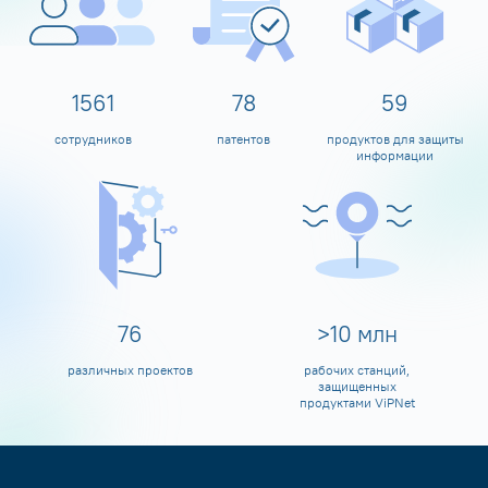
1600
80
60
сотрудников
патентов
продуктов для защиты
информации
80
>
10
млн
различных проектов
рабочих станций,
защищенных
продуктами ViPNet