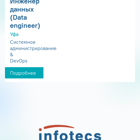
Инженер
данных
(Data
engineer)
Уфа
Системное
администрирование
&
DevOps
Подробнее