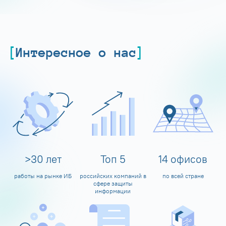
Интересное о нас
>
30
лет
Топ
5
14
офисов
работы на рынке ИБ
российских компаний в
по всей стране
сфере защиты
информации