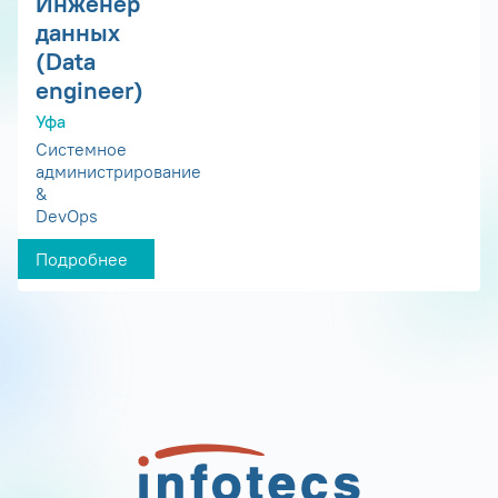
Инженер
данных
(Data
engineer)
Уфа
Системное
администрирование
&
DevOps
Подробнее