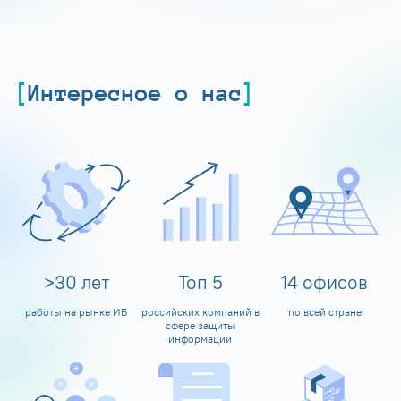
Интересное о нас
>
30
лет
Топ
5
14
офисов
работы на рынке ИБ
российских компаний в
по всей стране
сфере защиты
информации