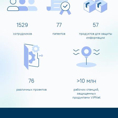
1600
80
60
сотрудников
патентов
продуктов для защиты
информации
80
>
10
млн
различных проектов
рабочих станций,
защищенных
продуктами ViPNet