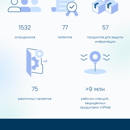
1600
80
60
сотрудников
патентов
продуктов для защиты
информации
80
>
10
млн
различных проектов
рабочих станций,
защищенных
продуктами ViPNet