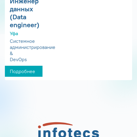
Инженер
данных
(Data
engineer)
Уфа
Системное
администрирование
&
DevOps
Подробнее