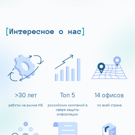
Интересное о нас
>
30
лет
Топ
5
14
офисов
работы на рынке ИБ
российских компаний в
по всей стране
сфере защиты
информации