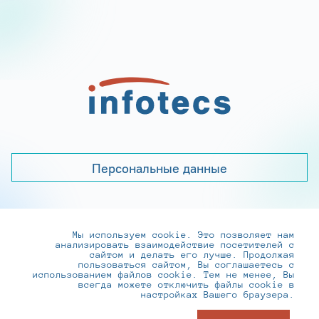
Персональные данные
Мы используем cookie. Это позволяет нам
+7 (495) 737-6192, 8-800-250-0-260
анализировать взаимодействие посетителей с
practice@infotecs.ru
,
hr@infotecs.ru
сайтом и делать его лучше. Продолжая
пользоваться сайтом, Вы соглашаетесь с
127273, г. Москва, Отрадная ул., 2Б строение 1
использованием файлов cookie. Тем не менее, Вы
всегда можете отключить файлы cookie в
настройках Вашего браузера.
© ИнфоТеКС 2020-2026