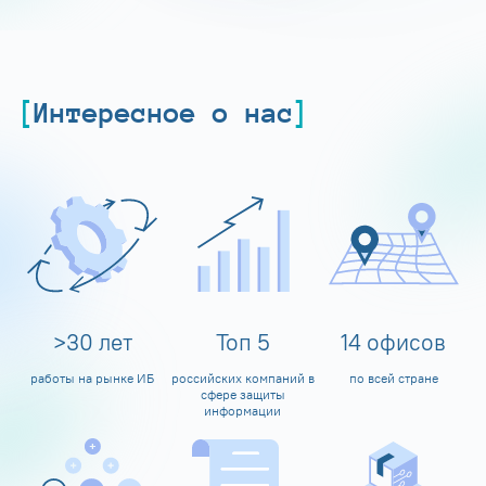
Интересное о нас
>
30
лет
Топ
5
14
офисов
работы на рынке ИБ
российских компаний в
по всей стране
сфере защиты
информации