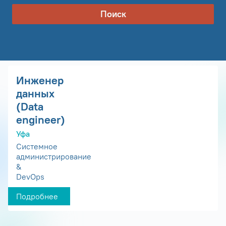
Поиск
Инженер
данных
(Data
engineer)
Уфа
Системное
администрирование
&
DevOps
Подробнее