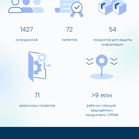
1595
80
60
сотрудников
патентов
продуктов для защиты
информации
80
>
10
млн
различных проектов
рабочих станций,
защищенных
продуктами ViPNet