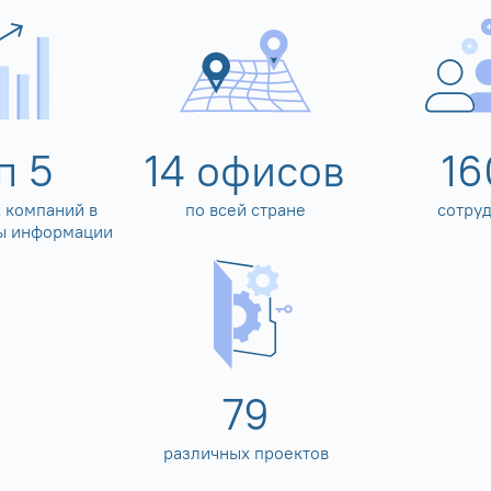
оп
5
14
офисов
16
 компаний в
по всей стране
сотру
ы информации
80
различных проектов