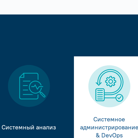
Системное
Системный анализ
администрировани
& DevOps