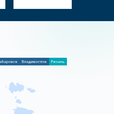
абаровск
Владивосток
Рязань