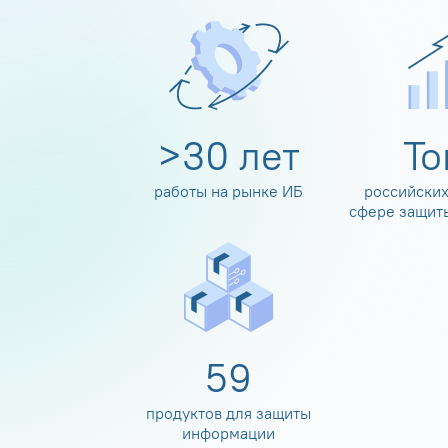
>
30
лет
Т
работы на рынке ИБ
российских
сфере защит
60
продуктов для защиты
информации