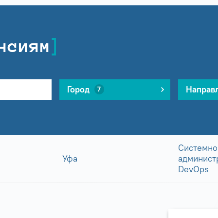
нсиям
Город
Направ
7
Системно
Уфа
админист
DevOps