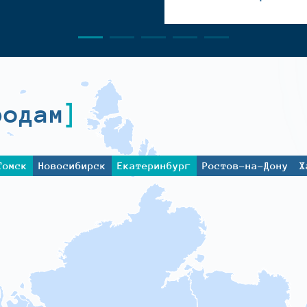
родам
Томск
Новосибирск
Екатеринбург
Ростов-на-Дону
Х