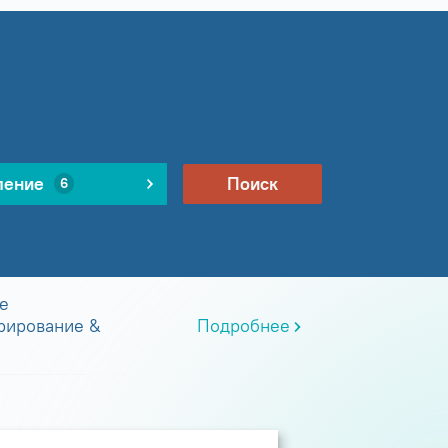
ление
Поиск
6
е
рирование &
Подробнее