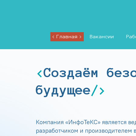
Главная
Вакансии
Раб
Создаём без
будущее
Компания «ИнфоТеКС» является в
разработчиком и производителем в