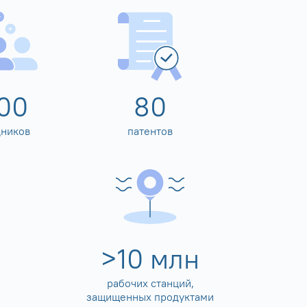
00
80
дников
патентов
>
10
млн
рабочих станций,
защищенных продуктами