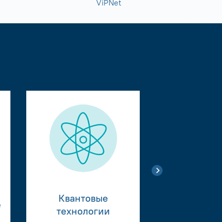
ViPNet
Квантовые
е
Тестиро
технологии