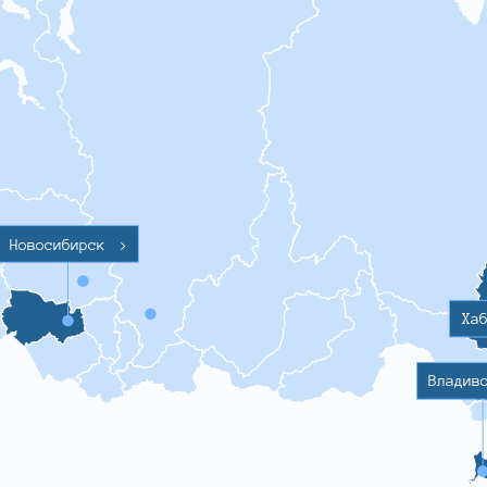
Новосибирск
>
Ха
Владив