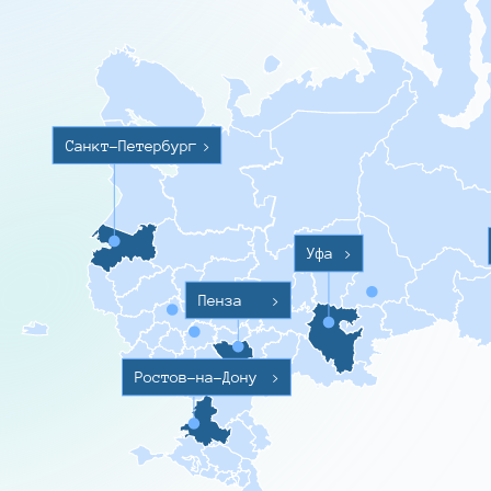
Санкт-Петербург
>
Уфа
>
Пенза
>
Ростов-на-Дону
>