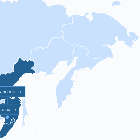
баровск
>
осток
>