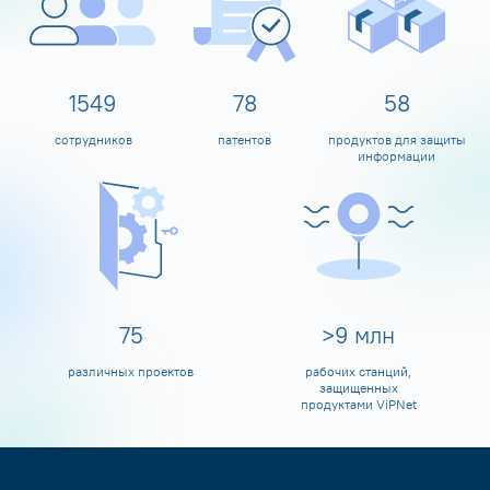
1600
80
60
сотрудников
патентов
продуктов для защиты
информации
80
>
10
млн
различных проектов
рабочих станций,
защищенных
продуктами ViPNet