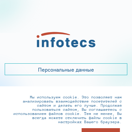
Персональные данные
Мы используем cookie. Это позволяет нам
+7 (495) 737-6192, 8-800-250-0-260
анализировать взаимодействие посетителей с
practice@infotecs.ru
,
hr@infotecs.ru
сайтом и делать его лучше. Продолжая
пользоваться сайтом, Вы соглашаетесь с
127273, г. Москва, Отрадная ул., 2Б строение 1
использованием файлов cookie. Тем не менее, Вы
всегда можете отключить файлы cookie в
настройках Вашего браузера.
© ИнфоТеКС 2020-2026