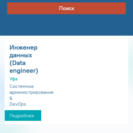
Поиск
Инженер
данных
(Data
engineer)
Уфа
Системное
администрирование
&
DevOps
Подробнее