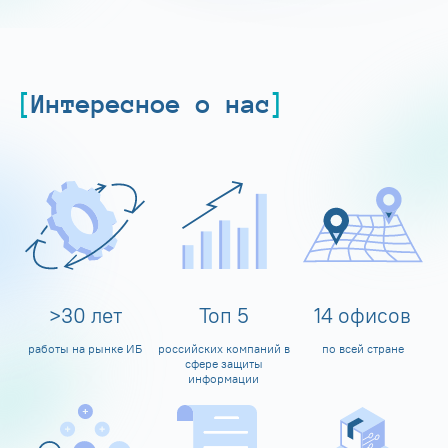
Интересное о нас
>
30
лет
Топ
5
14
офисов
работы на рынке ИБ
российских компаний в
по всей стране
сфере защиты
информации