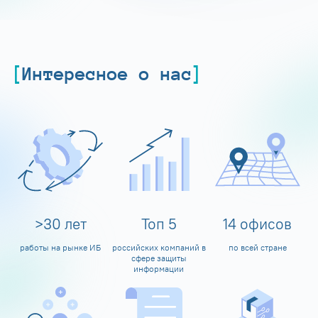
Интересное о нас
>
30
лет
Топ
5
14
офисов
работы на рынке ИБ
российских компаний в
по всей стране
сфере защиты
информации