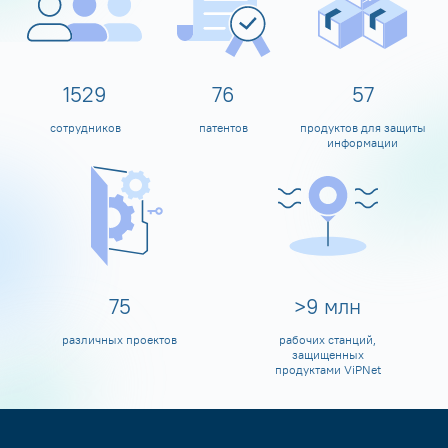
1600
80
60
сотрудников
патентов
продуктов для защиты
информации
80
>
10
млн
различных проектов
рабочих станций,
защищенных
продуктами ViPNet