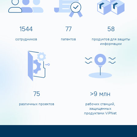
1600
80
60
сотрудников
патентов
продуктов для защиты
информации
80
>
10
млн
различных проектов
рабочих станций,
защищенных
продуктами ViPNet