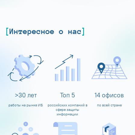
Интересное о нас
>
30
лет
Топ
5
14
офисов
работы на рынке ИБ
российских компаний в
по всей стране
сфере защиты
информации