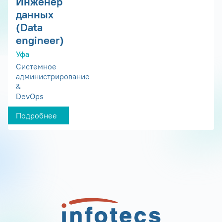
Инженер
данных
(Data
engineer)
Уфа
Системное
администрирование
&
DevOps
Подробнее