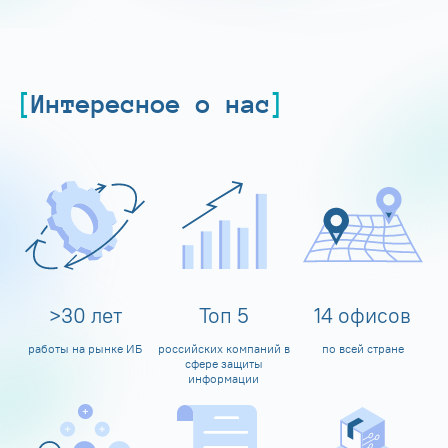
Интересное о нас
>
30
лет
Топ
5
14
офисов
работы на рынке ИБ
российских компаний в
по всей стране
сфере защиты
информации