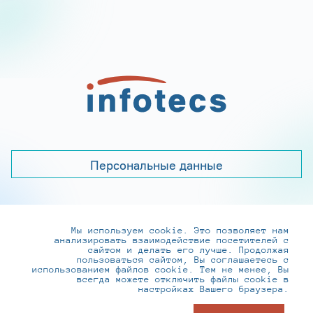
Персональные данные
Мы используем cookie. Это позволяет нам
+7 (495) 737-6192, 8-800-250-0-260
анализировать взаимодействие посетителей с
practice@infotecs.ru
,
hr@infotecs.ru
сайтом и делать его лучше. Продолжая
пользоваться сайтом, Вы соглашаетесь с
127273, г. Москва, Отрадная ул., 2Б строение 1
использованием файлов cookie. Тем не менее, Вы
всегда можете отключить файлы cookie в
настройках Вашего браузера.
© ИнфоТеКС 2020-2026