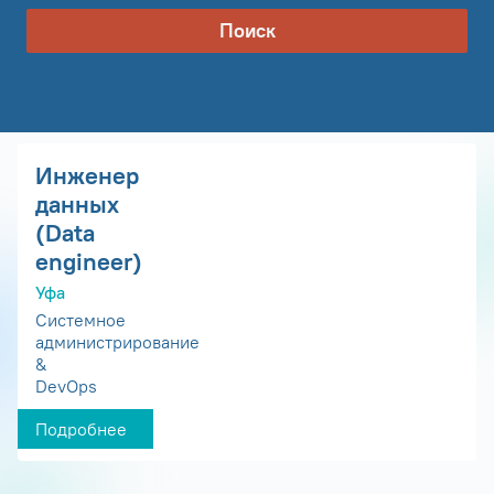
Поиск
Инженер
данных
(Data
engineer)
Уфа
Системное
администрирование
&
DevOps
Подробнее