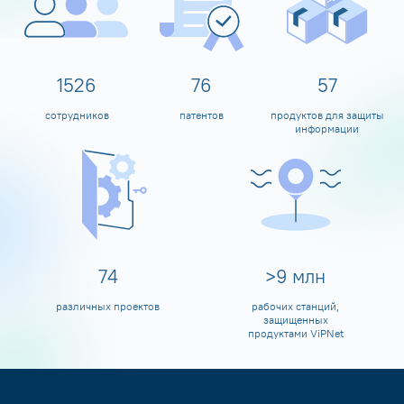
1600
80
60
сотрудников
патентов
продуктов для защиты
информации
80
>
10
млн
различных проектов
рабочих станций,
защищенных
продуктами ViPNet