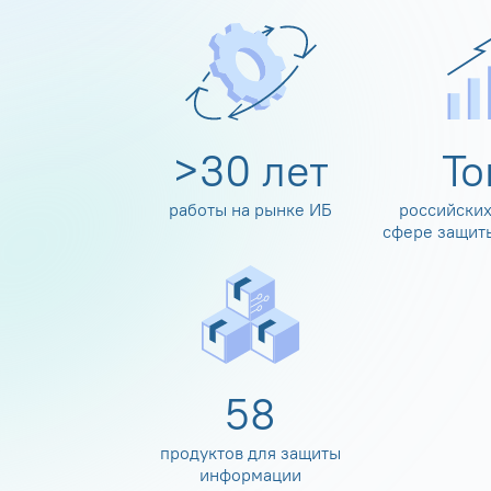
>
30
лет
Т
работы на рынке ИБ
российских
сфере защит
60
продуктов для защиты
информации