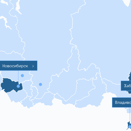
Новосибирск
>
Ха
Владив