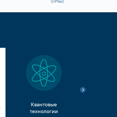
ViPNet
Квантовые
е
Тестиро
технологии