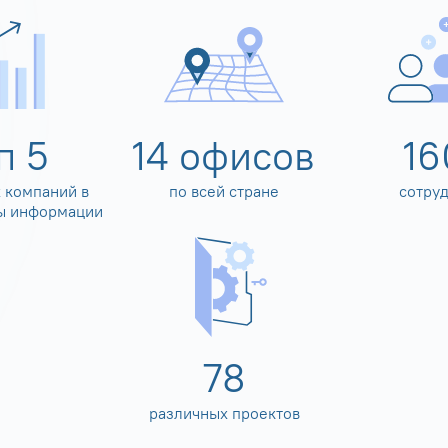
оп
5
14
офисов
16
 компаний в
по всей стране
сотру
ы информации
80
различных проектов