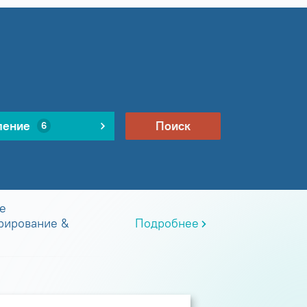
ление
Поиск
6
е
рирование &
Подробнее