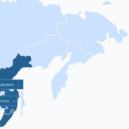
баровск
>
осток
>