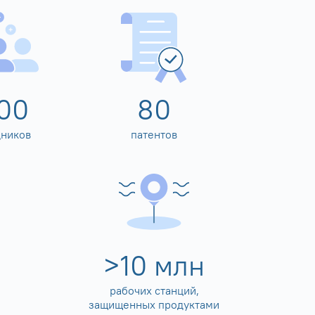
00
80
дников
патентов
>
10
млн
рабочих станций,
защищенных продуктами