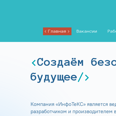
Главная
Вакансии
Раб
Создаём без
будущее
Компания «ИнфоТеКС» является в
разработчиком и производителем в