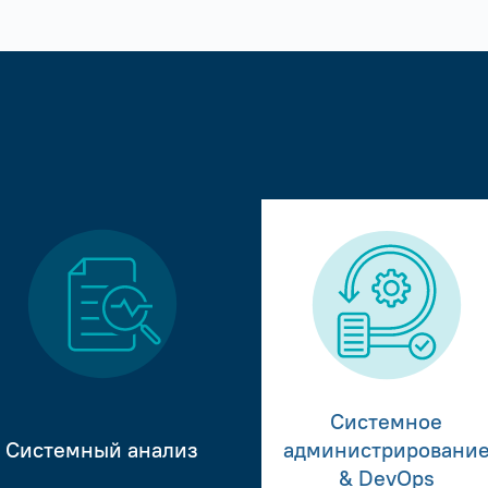
Системное
Системный анализ
администрировани
& DevOps