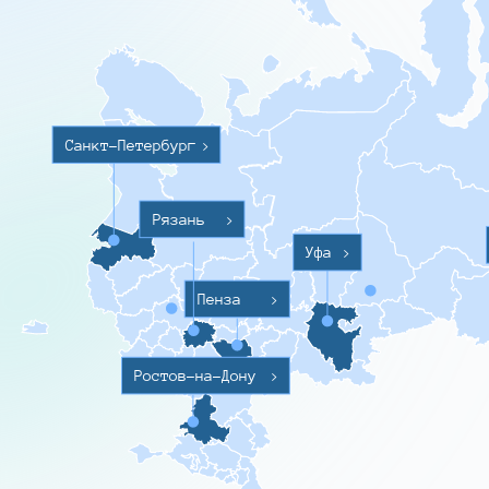
Санкт-Петербург
>
Рязань
>
Уфа
>
Пенза
>
Ростов-на-Дону
>