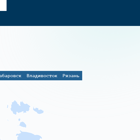
абаровск
Владивосток
Рязань