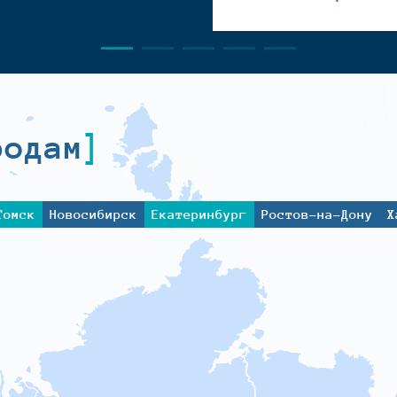
родам
Томск
Новосибирск
Екатеринбург
Ростов-на-Дону
Х