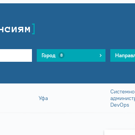
нсиям
Город
Направ
8
Системно
Уфа
админист
DevOps