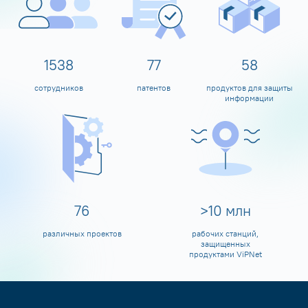
1600
80
60
сотрудников
патентов
продуктов для защиты
информации
80
>
10
млн
различных проектов
рабочих станций,
защищенных
продуктами ViPNet