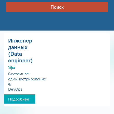
Поиск
Инженер
данных
(Data
engineer)
Уфа
Системное
администрирование
&
DevOps
Подробнее