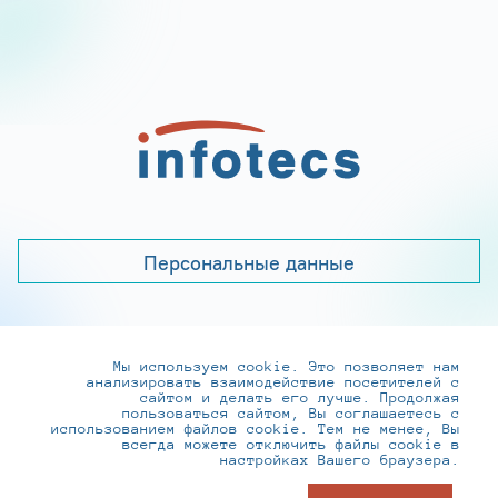
Персональные данные
Мы используем cookie. Это позволяет нам
+7 (495) 737-6192, 8-800-250-0-260
анализировать взаимодействие посетителей с
practice@infotecs.ru
,
hr@infotecs.ru
сайтом и делать его лучше. Продолжая
пользоваться сайтом, Вы соглашаетесь с
127273, г. Москва, Отрадная ул., 2Б строение 1
использованием файлов cookie. Тем не менее, Вы
всегда можете отключить файлы cookie в
настройках Вашего браузера.
© ИнфоТеКС 2020-2026