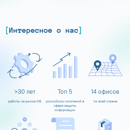
Интересное о нас
>
30
лет
Топ
5
14
офисов
работы на рынке ИБ
российских компаний в
по всей стране
сфере защиты
информации