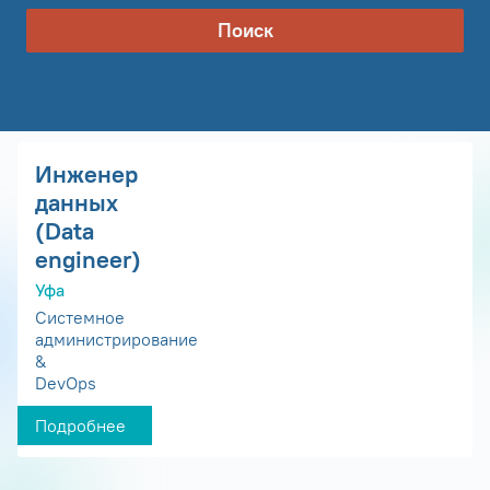
Поиск
Инженер
данных
(Data
engineer)
Уфа
Системное
администрирование
&
DevOps
Подробнее