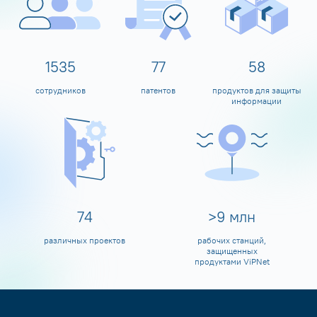
1600
80
60
сотрудников
патентов
продуктов для защиты
информации
80
>
10
млн
различных проектов
рабочих станций,
защищенных
продуктами ViPNet