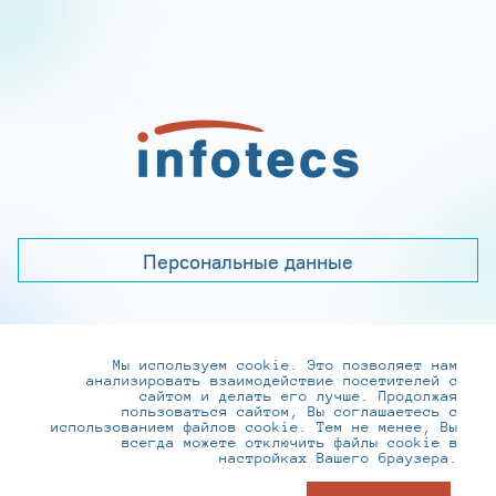
Персональные данные
Мы используем cookie. Это позволяет нам
+7 (495) 737-6192, 8-800-250-0-260
анализировать взаимодействие посетителей с
practice@infotecs.ru
,
hr@infotecs.ru
сайтом и делать его лучше. Продолжая
пользоваться сайтом, Вы соглашаетесь с
127273, г. Москва, Отрадная ул., 2Б строение 1
использованием файлов cookie. Тем не менее, Вы
всегда можете отключить файлы cookie в
настройках Вашего браузера.
© ИнфоТеКС 2020-2026