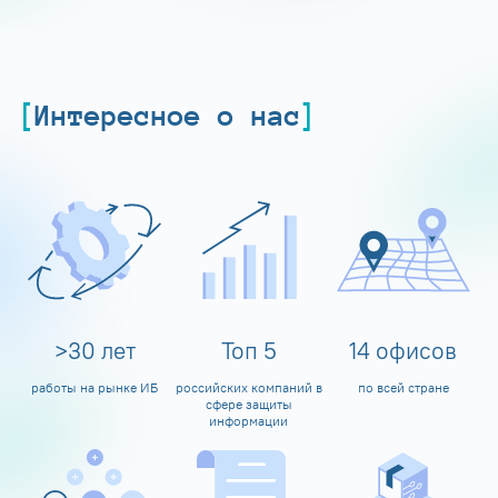
Интересное о нас
>
30
лет
Топ
5
14
офисов
работы на рынке ИБ
российских компаний в
по всей стране
сфере защиты
информации