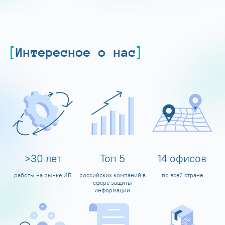
Интересное о нас
>
30
лет
Топ
5
14
офисов
работы на рынке ИБ
российских компаний в
по всей стране
сфере защиты
информации