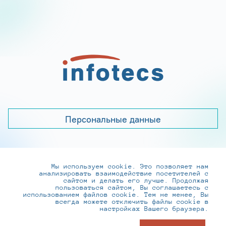
Персональные данные
Мы используем cookie. Это позволяет нам
+7 (495) 737-6192, 8-800-250-0-260
анализировать взаимодействие посетителей с
practice@infotecs.ru
,
hr@infotecs.ru
сайтом и делать его лучше. Продолжая
пользоваться сайтом, Вы соглашаетесь с
127273, г. Москва, Отрадная ул., 2Б строение 1
использованием файлов cookie. Тем не менее, Вы
всегда можете отключить файлы cookie в
настройках Вашего браузера.
© ИнфоТеКС 2020-2026