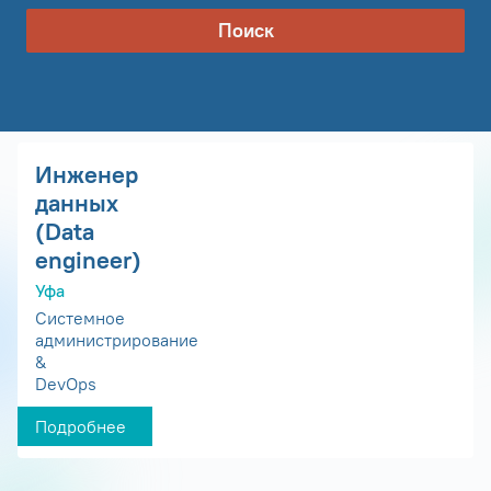
Поиск
Инженер
данных
(Data
engineer)
Уфа
Системное
администрирование
&
DevOps
Подробнее