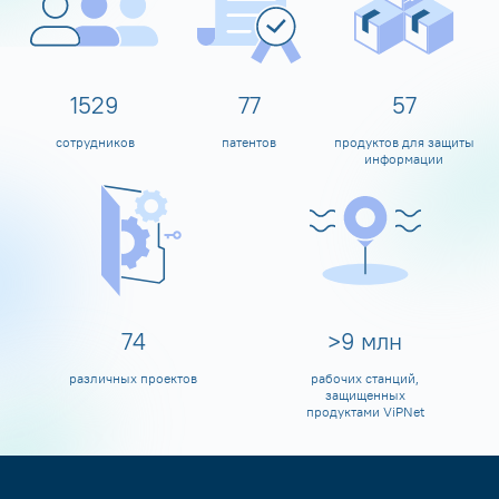
1600
80
60
сотрудников
патентов
продуктов для защиты
информации
80
>
10
млн
различных проектов
рабочих станций,
защищенных
продуктами ViPNet