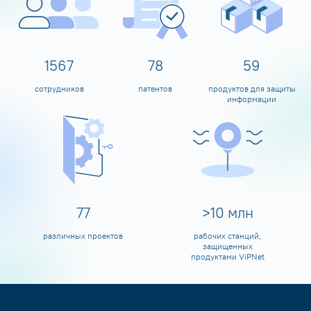
1600
80
60
сотрудников
патентов
продуктов для защиты
информации
80
>
10
млн
различных проектов
рабочих станций,
защищенных
продуктами ViPNet