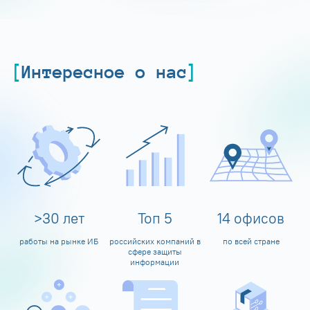
Интересное о нас
>
30
лет
Топ
5
14
офисов
работы на рынке ИБ
российских компаний в
по всей стране
сфере защиты
информации