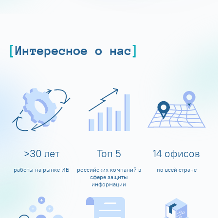
Интересное о нас
>
30
лет
Топ
5
14
офисов
работы на рынке ИБ
российских компаний в
по всей стране
сфере защиты
информации