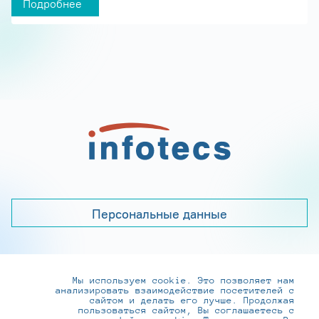
Подробнее
Персональные данные
Мы используем cookie. Это позволяет нам
+7 (495) 737-6192, 8-800-250-0-260
анализировать взаимодействие посетителей с
practice@infotecs.ru
,
hr@infotecs.ru
сайтом и делать его лучше. Продолжая
пользоваться сайтом, Вы соглашаетесь с