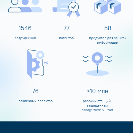
1600
80
60
сотрудников
патентов
продуктов для защиты
информации
80
>
10
млн
различных проектов
рабочих станций,
защищенных
продуктами ViPNet