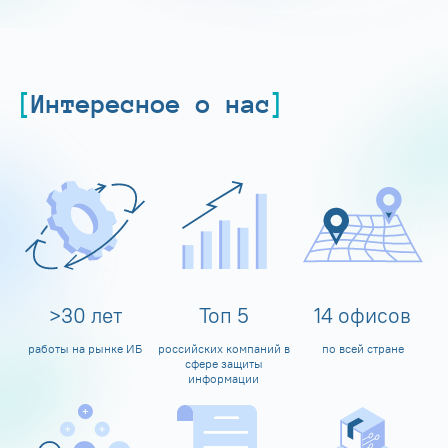
Интересное о нас
>
30
лет
Топ
5
14
офисов
работы на рынке ИБ
российских компаний в
по всей стране
сфере защиты
информации