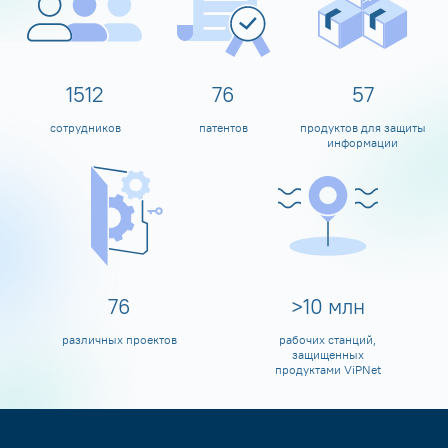
1600
80
60
сотрудников
патентов
продуктов для защиты
информации
80
>
10
млн
различных проектов
рабочих станций,
защищенных
продуктами ViPNet