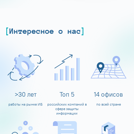
Интересное о нас
>
30
лет
Топ
5
14
офисов
работы на рынке ИБ
российских компаний в
по всей стране
сфере защиты
информации