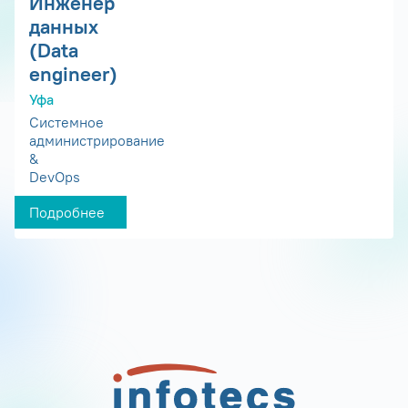
Инженер
данных
(Data
engineer)
Уфа
Системное
администрирование
&
DevOps
Подробнее