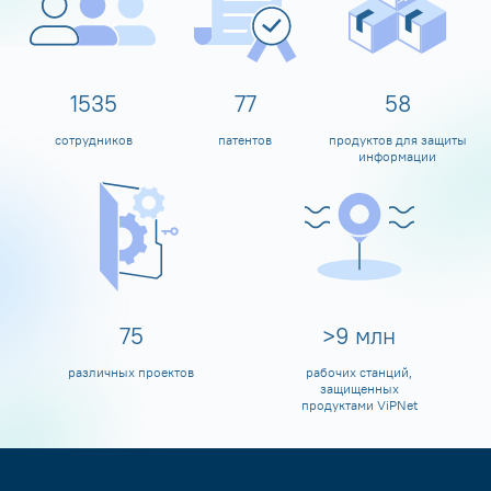
1600
80
60
сотрудников
патентов
продуктов для защиты
информации
80
>
10
млн
различных проектов
рабочих станций,
защищенных
продуктами ViPNet