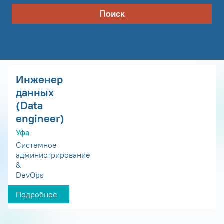
Поиск
Инженер
данных
(Data
engineer)
Уфа
Системное
администрирование
&
DevOps
Подробнее