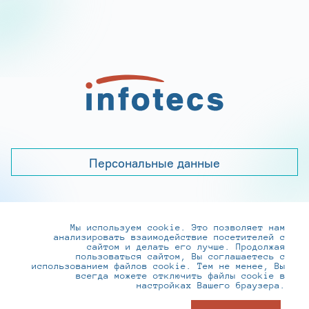
Персональные данные
Мы используем cookie. Это позволяет нам
+7 (495) 737-6192, 8-800-250-0-260
анализировать взаимодействие посетителей с
practice@infotecs.ru
,
hr@infotecs.ru
сайтом и делать его лучше. Продолжая
пользоваться сайтом, Вы соглашаетесь с
127273, г. Москва, Отрадная ул., 2Б строение 1
использованием файлов cookie. Тем не менее, Вы
всегда можете отключить файлы cookie в
настройках Вашего браузера.
© ИнфоТеКС 2020-2026