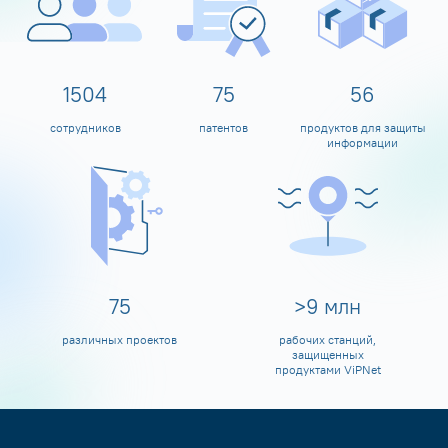
1600
80
60
сотрудников
патентов
продуктов для защиты
информации
80
>
10
млн
различных проектов
рабочих станций,
защищенных
продуктами ViPNet