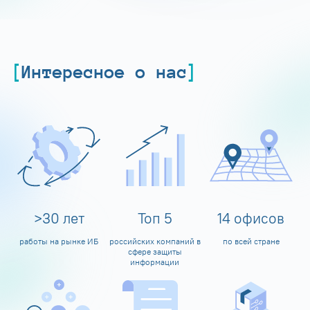
Интересное о нас
>
30
лет
Топ
5
14
офисов
работы на рынке ИБ
российских компаний в
по всей стране
сфере защиты
информации