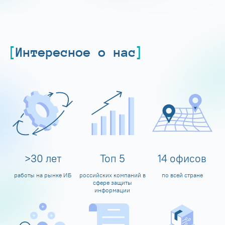
Интересное о нас
>
30
лет
Топ
5
14
офисов
работы на рынке ИБ
российских компаний в
по всей стране
сфере защиты
информации