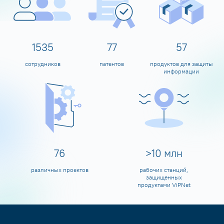
1600
80
60
сотрудников
патентов
продуктов для защиты
информации
80
>
10
млн
различных проектов
рабочих станций,
защищенных
продуктами ViPNet