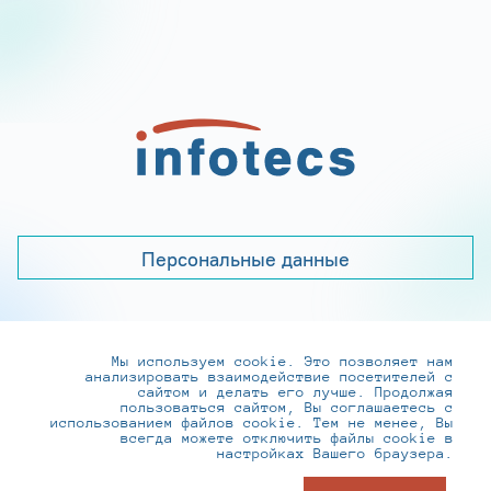
Персональные данные
Мы используем cookie. Это позволяет нам
+7 (495) 737-6192, 8-800-250-0-260
анализировать взаимодействие посетителей с
practice@infotecs.ru
,
hr@infotecs.ru
сайтом и делать его лучше. Продолжая
пользоваться сайтом, Вы соглашаетесь с
127273, г. Москва, Отрадная ул., 2Б строение 1
использованием файлов cookie. Тем не менее, Вы
всегда можете отключить файлы cookie в
настройках Вашего браузера.
© ИнфоТеКС 2020-2026