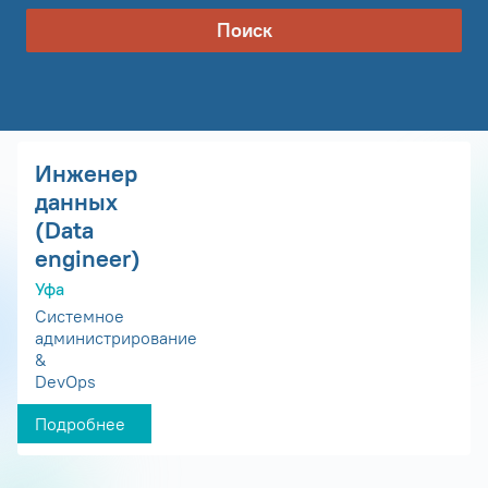
Поиск
Инженер
данных
(Data
engineer)
Уфа
Системное
администрирование
&
DevOps
Подробнее