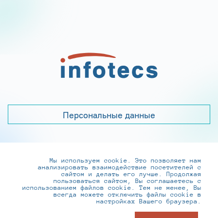
Персональные данные
Мы используем cookie. Это позволяет нам
+7 (495) 737-6192, 8-800-250-0-260
анализировать взаимодействие посетителей с
practice@infotecs.ru
,
hr@infotecs.ru
сайтом и делать его лучше. Продолжая
пользоваться сайтом, Вы соглашаетесь с
127273, г. Москва, Отрадная ул., 2Б строение 1
использованием файлов cookie. Тем не менее, Вы
всегда можете отключить файлы cookie в
настройках Вашего браузера.
© ИнфоТеКС 2020-2026