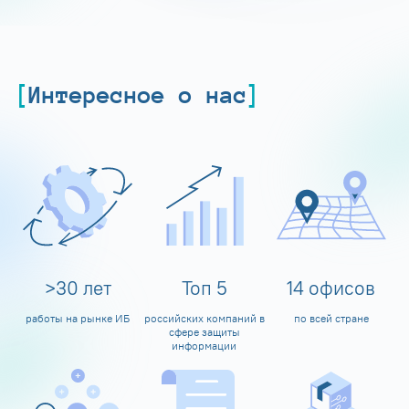
Интересное о нас
>
30
лет
Топ
5
14
офисов
работы на рынке ИБ
российских компаний в
по всей стране
сфере защиты
информации