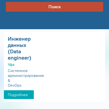
Поиск
Инженер
данных
(Data
engineer)
Уфа
Системное
администрирование
&
DevOps
Подробнее