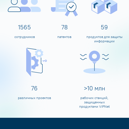
1600
80
60
сотрудников
патентов
продуктов для защиты
информации
80
>
10
млн
различных проектов
рабочих станций,
защищенных
продуктами ViPNet