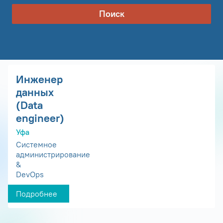
Поиск
Инженер
данных
(Data
engineer)
Уфа
Системное
администрирование
&
DevOps
Подробнее