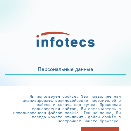
Персональные данные
Мы используем cookie. Это позволяет нам
+7 (495) 737-6192, 8-800-250-0-260
анализировать взаимодействие посетителей с
practice@infotecs.ru
,
hr@infotecs.ru
сайтом и делать его лучше. Продолжая
пользоваться сайтом, Вы соглашаетесь с
127273, г. Москва, Отрадная ул., 2Б строение 1
использованием файлов cookie. Тем не менее, Вы
всегда можете отключить файлы cookie в
настройках Вашего браузера.
© ИнфоТеКС 2020-2026