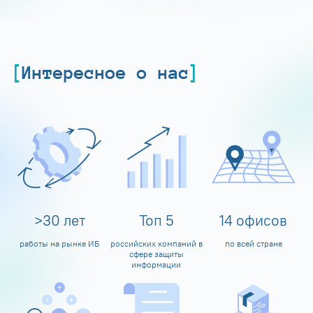
Интересное о нас
>
30
лет
Топ
5
14
офисов
работы на рынке ИБ
российских компаний в
по всей стране
сфере защиты
информации