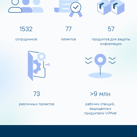
1600
80
60
сотрудников
патентов
продуктов для защиты
информации
80
>
10
млн
различных проектов
рабочих станций,
защищенных
продуктами ViPNet