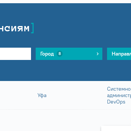
нсиям
Город
Направ
8
Системно
Уфа
админист
DevOps