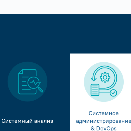
Системное
Системный анализ
администрировани
& DevOps