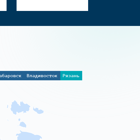
абаровск
Владивосток
Рязань