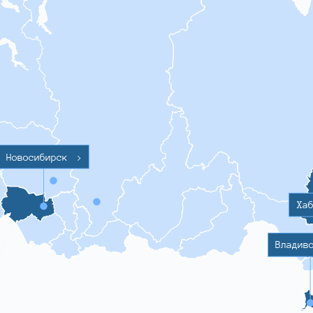
Новосибирск
>
Ха
Владив