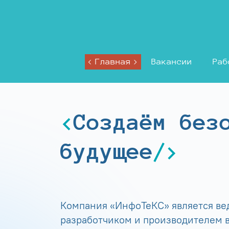
Главная
Вакансии
Раб
Создаём без
будущее
Компания «ИнфоТеКС» является в
разработчиком и производителем в