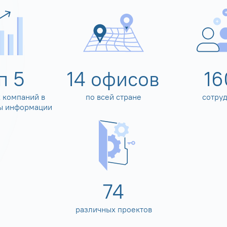
оп
5
14
офисов
16
 компаний в
по всей стране
сотру
ы информации
80
различных проектов