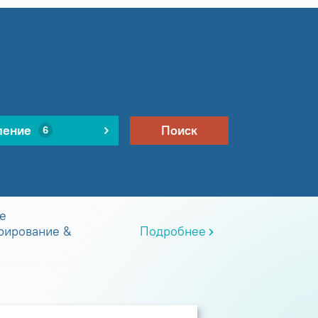
ление
Поиск
6
е
рирование &
Подробнее