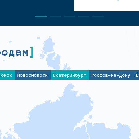
родам
Томск
Новосибирск
Екатеринбург
Ростов-на-Дону
Х