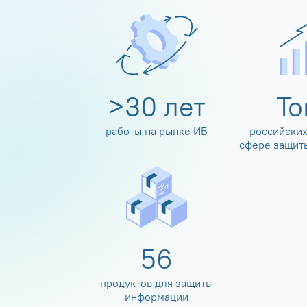
>
30
лет
Т
работы на рынке ИБ
российских
сфере защит
60
продуктов для защиты
информации