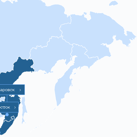
баровск
>
осток
>