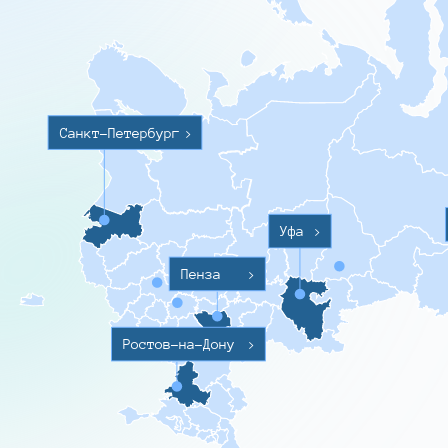
Санкт-Петербург
>
Уфа
>
Пенза
>
Ростов-на-Дону
>