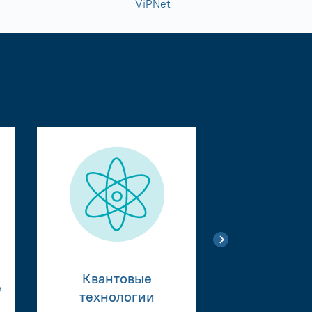
ViPNet
Квантовые
е
Тестиро
технологии