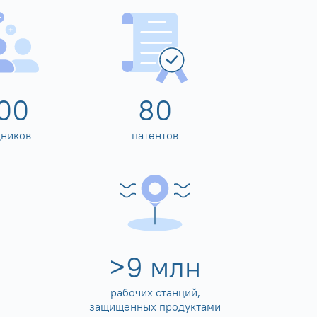
00
80
дников
патентов
>
10
млн
рабочих станций,
защищенных продуктами