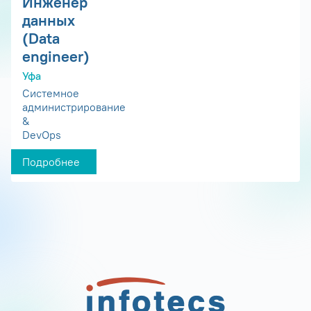
Инженер
данных
(Data
engineer)
Уфа
Системное
администрирование
&
DevOps
Подробнее