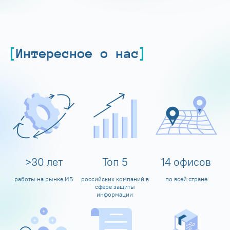
Интересное о нас
>
30
лет
Топ
5
14
офисов
работы на рынке ИБ
российских компаний в
по всей стране
сфере защиты
информации