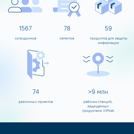
1600
80
60
сотрудников
патентов
продуктов для защиты
информации
80
>
10
млн
различных проектов
рабочих станций,
защищенных
продуктами ViPNet