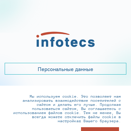
Персональные данные
Мы используем cookie. Это позволяет нам
+7 (495) 737-6192, 8-800-250-0-260
анализировать взаимодействие посетителей с
practice@infotecs.ru
,
hr@infotecs.ru
сайтом и делать его лучше. Продолжая
пользоваться сайтом, Вы соглашаетесь с
127273, г. Москва, Отрадная ул., 2Б строение 1
использованием файлов cookie. Тем не менее, Вы
всегда можете отключить файлы cookie в
настройках Вашего браузера.
© ИнфоТеКС 2020-2026