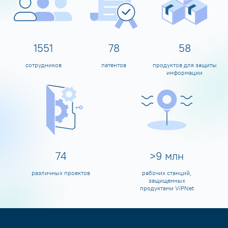
1600
80
60
сотрудников
патентов
продуктов для защиты
информации
80
>
10
млн
различных проектов
рабочих станций,
защищенных
продуктами ViPNet