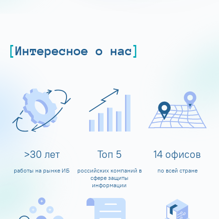
Интересное о нас
>
30
лет
Топ
5
14
офисов
работы на рынке ИБ
российских компаний в
по всей стране
сфере защиты
информации