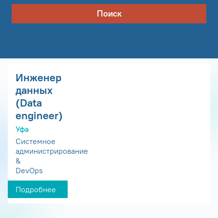
Поиск
Инженер
данных
(Data
engineer)
Уфа
Системное
администрирование
&
DevOps
Подробнее