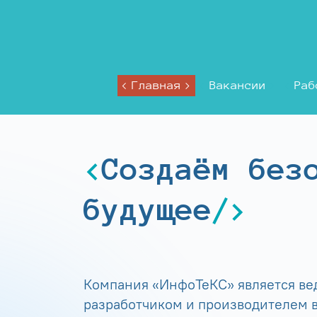
Главная
Вакансии
Раб
Создаём без
будущее
Компания «ИнфоТеКС» является в
разработчиком и производителем в