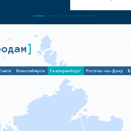
родам
Томск
Новосибирск
Екатеринбург
Ростов-на-Дону
Х