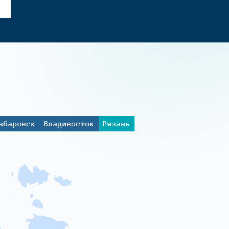
абаровск
Владивосток
Рязань