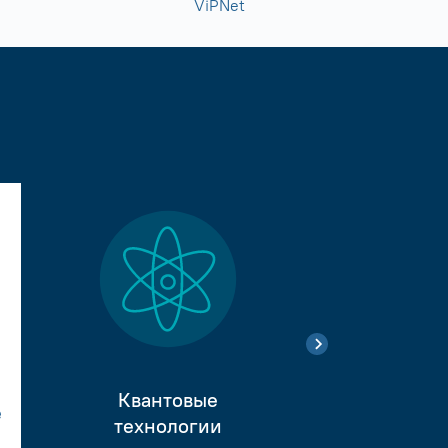
ViPNet
Квантовые
е
Тестиро
технологии