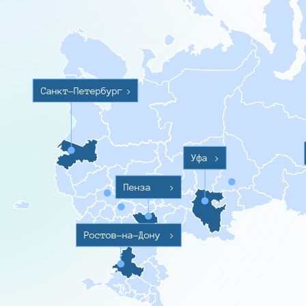
Санкт-Петербург
>
Уфа
>
Пенза
>
Ростов-на-Дону
>