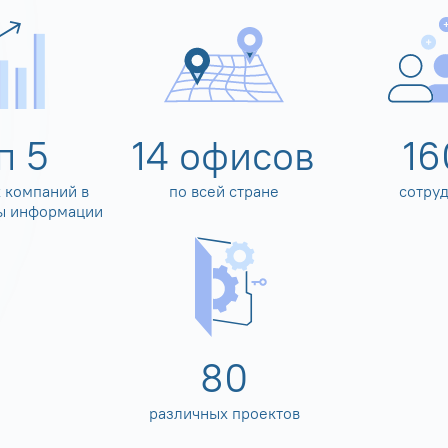
оп
5
14
офисов
16
 компаний в
по всей стране
сотру
ы информации
80
различных проектов