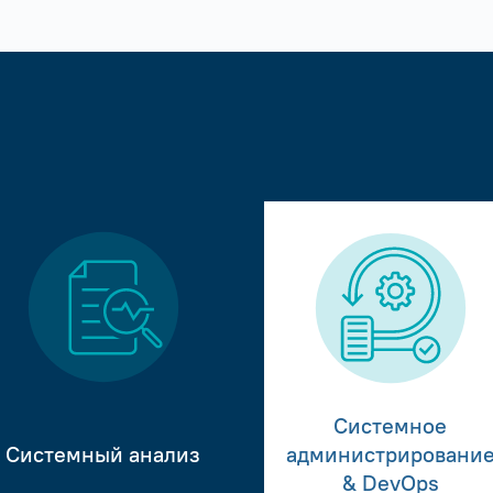
Системное
Системный анализ
администрировани
& DevOps