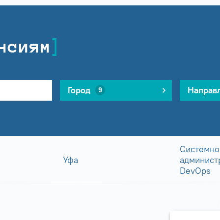
нсиям
Город
Направ
9
Системно
Уфа
админист
DevOps