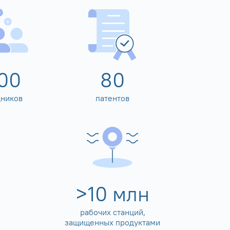
00
80
дников
патентов
>
10
млн
рабочих станций,
защищенных продуктами