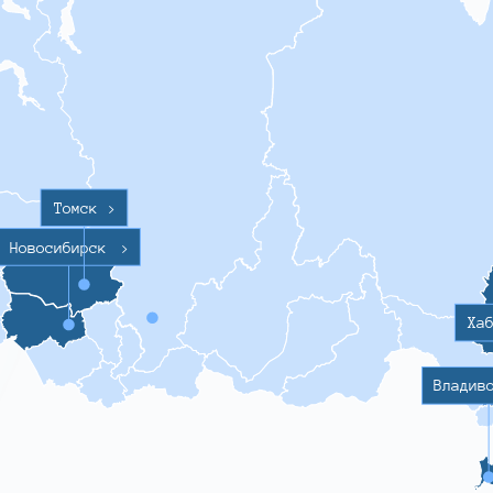
Томск
>
Новосибирск
>
Ха
Владив