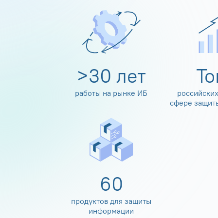
>
30
лет
Т
работы на рынке ИБ
российских
сфере защит
60
продуктов для защиты
информации