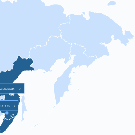
баровск
>
осток
>