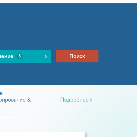
ление
Поиск
5
е
рирование &
Подробнее