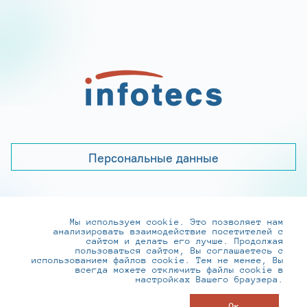
Персональные данные
Мы используем cookie. Это позволяет нам
+7 (495) 737-6192, 8-800-250-0-260
анализировать взаимодействие посетителей с
practice@infotecs.ru
,
hr@infotecs.ru
сайтом и делать его лучше. Продолжая
пользоваться сайтом, Вы соглашаетесь с
127273, г. Москва, Отрадная ул., 2Б строение 1
использованием файлов cookie. Тем не менее, Вы
всегда можете отключить файлы cookie в
настройках Вашего браузера.
© ИнфоТеКС 2020-2026
Ок