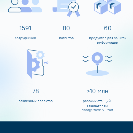
1600
80
60
сотрудников
патентов
продуктов для защиты
информации
80
>
10
млн
различных проектов
рабочих станций,
защищенных
продуктами ViPNet