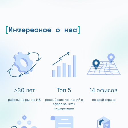
Интересное о нас
>
30
лет
Топ
5
14
офисов
работы на рынке ИБ
российских компаний в
по всей стране
сфере защиты
информации