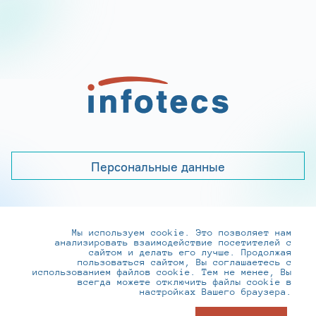
Персональные данные
Мы используем cookie. Это позволяет нам
+7 (495) 737-6192, 8-800-250-0-260
анализировать взаимодействие посетителей с
practice@infotecs.ru
,
hr@infotecs.ru
сайтом и делать его лучше. Продолжая
пользоваться сайтом, Вы соглашаетесь с
127273, г. Москва, Отрадная ул., 2Б строение 1
использованием файлов cookie. Тем не менее, Вы
всегда можете отключить файлы cookie в
настройках Вашего браузера.
© ИнфоТеКС 2020-2026