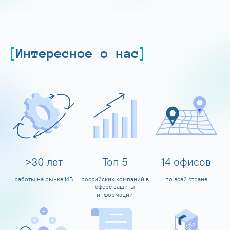
Интересное о нас
>
30
лет
Топ
5
14
офисов
работы на рынке ИБ
российских компаний в
по всей стране
сфере защиты
информации