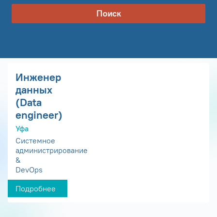
Поиск
Инженер
данных
(Data
engineer)
Уфа
Системное
администрирование
&
DevOps
Подробнее