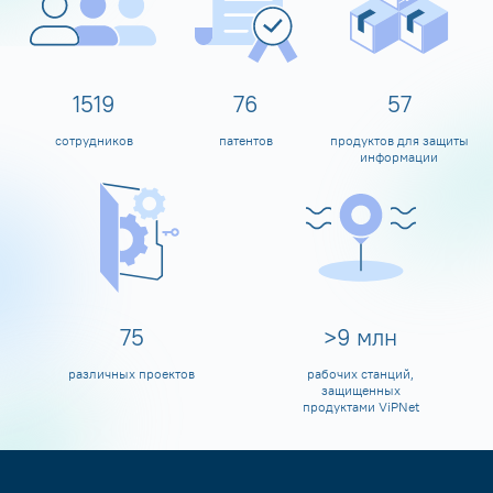
1600
80
60
сотрудников
патентов
продуктов для защиты
информации
80
>
10
млн
различных проектов
рабочих станций,
защищенных
продуктами ViPNet