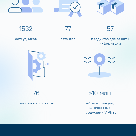
1600
80
60
сотрудников
патентов
продуктов для защиты
информации
80
>
10
млн
различных проектов
рабочих станций,
защищенных
продуктами ViPNet