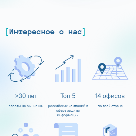
Интересное о нас
>
30
лет
Топ
5
14
офисов
работы на рынке ИБ
российских компаний в
по всей стране
сфере защиты
информации