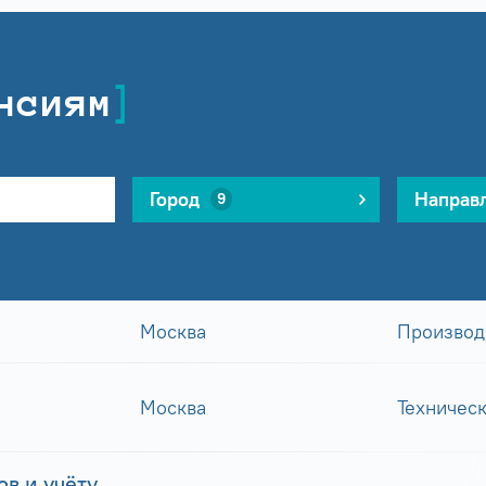
нсиям
Город
Направ
9
Москва
Производ
Москва
Техничес
в и учёту