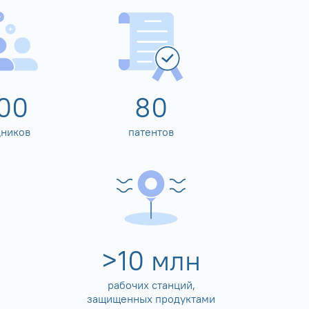
00
80
дников
патентов
>
10
млн
рабочих станций,
защищенных продуктами