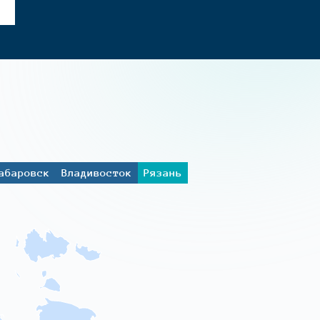
абаровск
Владивосток
Рязань