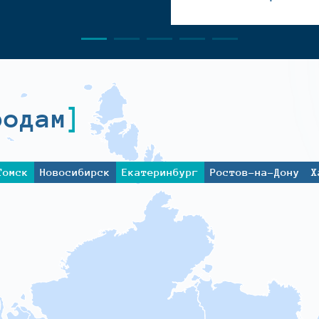
родам
Томск
Новосибирск
Екатеринбург
Ростов-на-Дону
Х