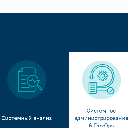
Системное
Системный анализ
администрировани
& DevOps