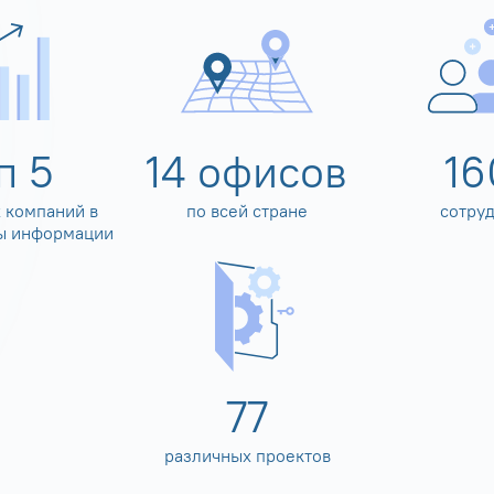
оп
5
14
офисов
16
 компаний в
по всей стране
сотру
ы информации
80
различных проектов