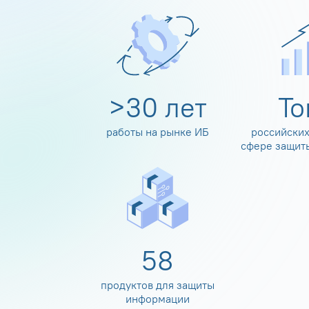
>
30
лет
Т
работы на рынке ИБ
российских
сфере защит
60
продуктов для защиты
информации