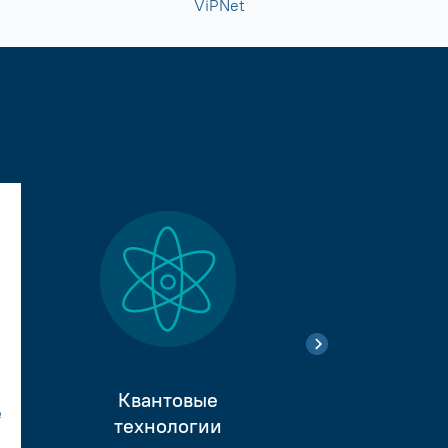
ViPNet
Квантовые
е
Тестиро
технологии