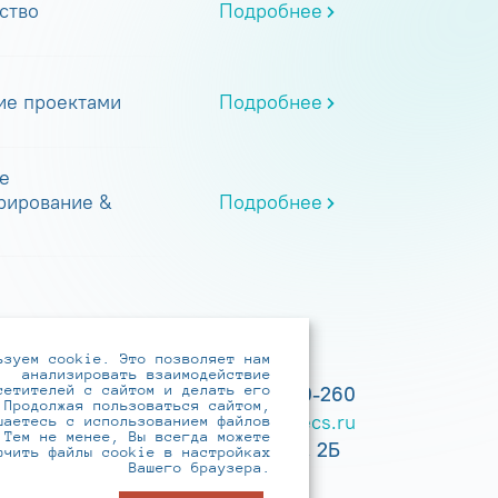
ство
Подробнее
ие проектами
Подробнее
е
рирование &
Подробнее
ьзуем cookie. Это позволяет нам
анализировать взаимодействие
сетителей с сайтом и делать его
+7 (495) 737-6192, 8-800-250-0-260
 Продолжая пользоваться сайтом,
practice@infotecs.ru
,
hr@infotecs.ru
шаетесь с использованием файлов
 Тем не менее, Вы всегда можете
127273, г. Москва, Отрадная ул., 2Б
ючить файлы cookie в настройках
Вашего браузера.
строение 1