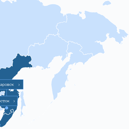
баровск
>
осток
>