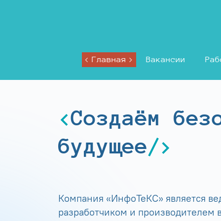
Главная
Вакансии
Раб
Создаём без
будущее
Компания «ИнфоТеКС» является в
разработчиком и производителем в