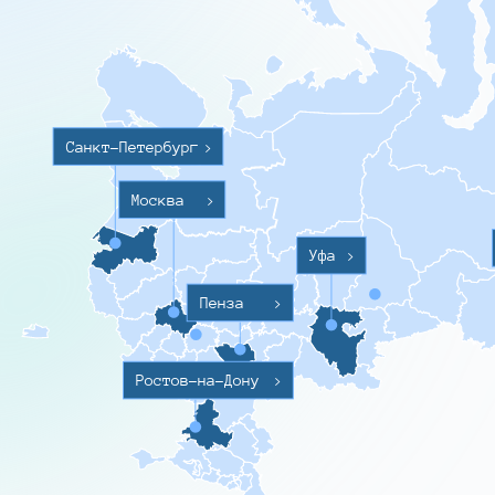
Санкт-Петербург
>
Москва
>
Уфа
>
Пенза
>
Ростов-на-Дону
>