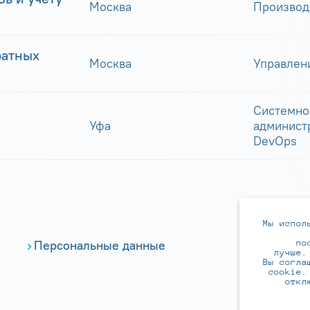
Москва
Производ
ратных
Москва
Управлен
Системно
Уфа
админист
DevOps
Мы испол
по
Персональные данные
лучше.
Вы согла
cookie.
откл