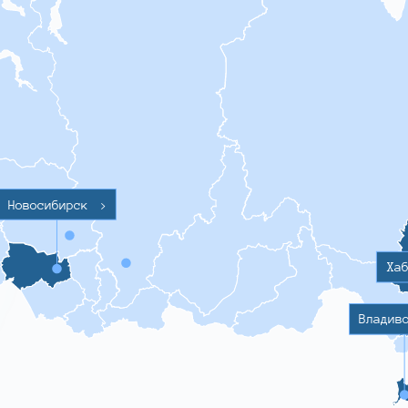
Новосибирск
>
Ха
Владив