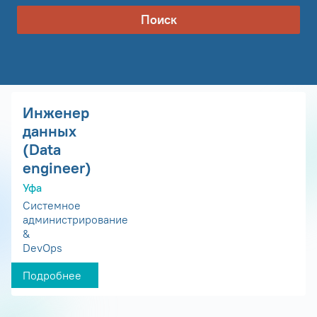
Поиск
Инженер
данных
(Data
engineer)
Уфа
Системное
администрирование
&
DevOps
Подробнее