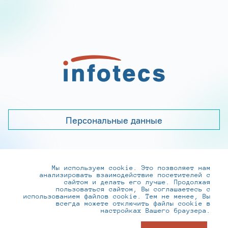
Персональные данные
Мы используем cookie. Это позволяет нам
+7 (495) 737-6192, 8-800-250-0-260
анализировать взаимодействие посетителей с
practice@infotecs.ru
,
hr@infotecs.ru
сайтом и делать его лучше. Продолжая
пользоваться сайтом, Вы соглашаетесь с
127273, г. Москва, Отрадная ул., 2Б строение 1
использованием файлов cookie. Тем не менее, Вы
всегда можете отключить файлы cookie в
настройках Вашего браузера.
© ИнфоТеКС 2020-2026