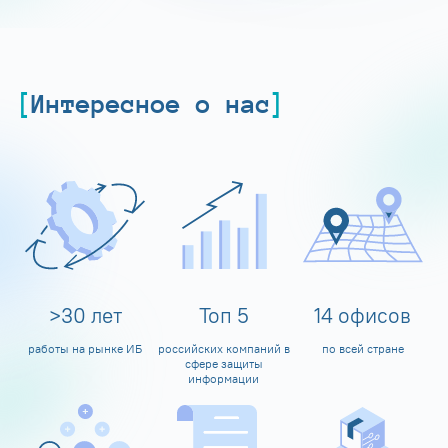
Интересное о нас
>
30
лет
Топ
5
14
офисов
работы на рынке ИБ
российских компаний в
по всей стране
сфере защиты
информации