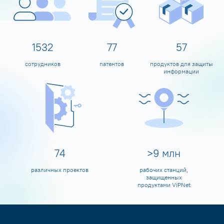
1600
80
60
сотрудников
патентов
продуктов для защиты
информации
80
>
10
млн
различных проектов
рабочих станций,
защищенных
продуктами ViPNet