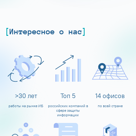
Интересное о нас
>
30
лет
Топ
5
14
офисов
работы на рынке ИБ
российских компаний в
по всей стране
сфере защиты
информации