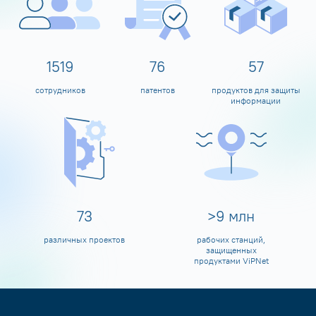
1600
80
60
сотрудников
патентов
продуктов для защиты
информации
80
>
10
млн
различных проектов
рабочих станций,
защищенных
продуктами ViPNet