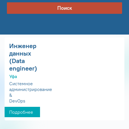
Поиск
Инженер
данных
(Data
engineer)
Уфа
Системное
администрирование
&
DevOps
Подробнее