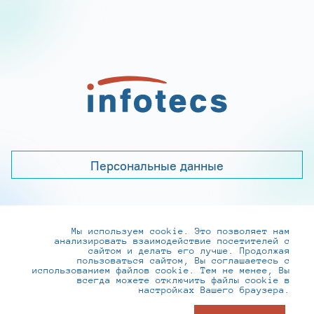
Персональные данные
Мы используем cookie. Это позволяет нам
+7 (495) 737-6192, 8-800-250-0-260
анализировать взаимодействие посетителей с
practice@infotecs.ru
,
hr@infotecs.ru
сайтом и делать его лучше. Продолжая
пользоваться сайтом, Вы соглашаетесь с
127273, г. Москва, Отрадная ул., 2Б строение 1
использованием файлов cookie. Тем не менее, Вы
всегда можете отключить файлы cookie в
настройках Вашего браузера.
© ИнфоТеКС 2020-2026