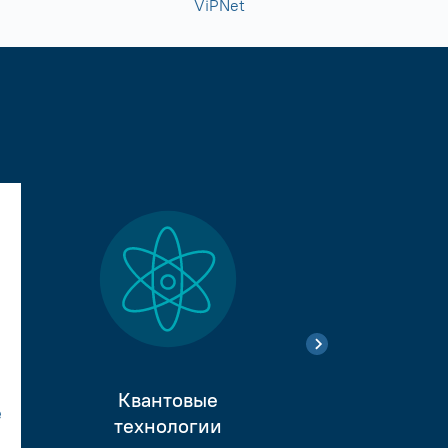
ViPNet
Квантовые
е
Тестиро
технологии