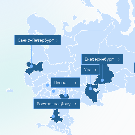
Санкт-Петербург
>
Екатеринбург
>
Уфа
>
Пенза
>
Ростов-на-Дону
>