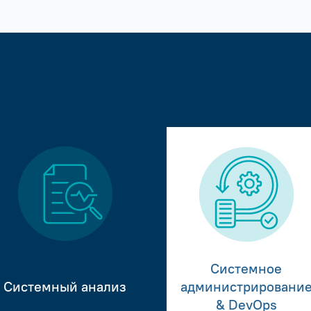
Системное
Системный анализ
администрировани
& DevOps