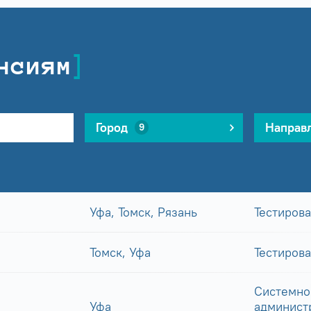
нсиям
Город
Направ
9
Уфа, Томск, Рязань
Тестиров
Томск, Уфа
Тестиров
Системно
Уфа
админист