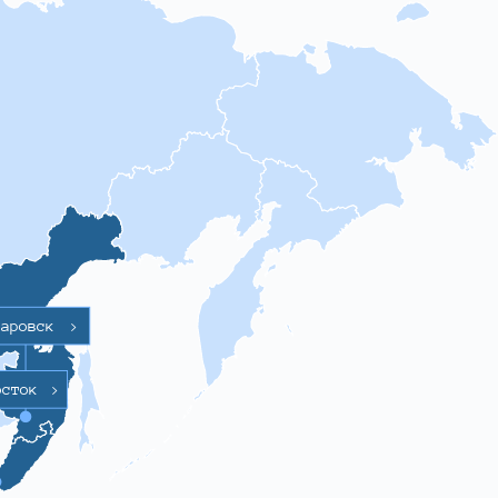
баровск
>
осток
>