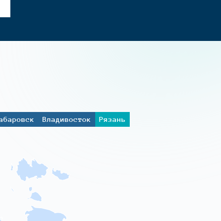
абаровск
Владивосток
Рязань