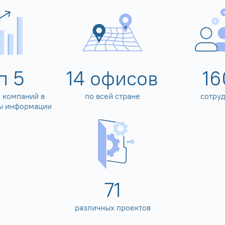
оп
5
14
офисов
16
 компаний в
по всей стране
сотру
ы информации
80
различных проектов