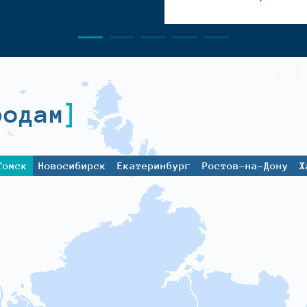
родам
Томск
Новосибирск
Екатеринбург
Ростов-на-Дону
Х