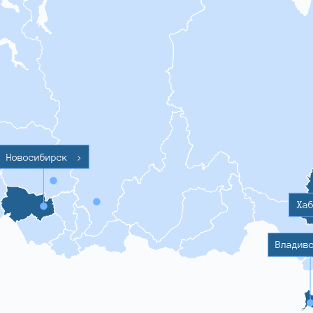
Новосибирск
>
Ха
Владив