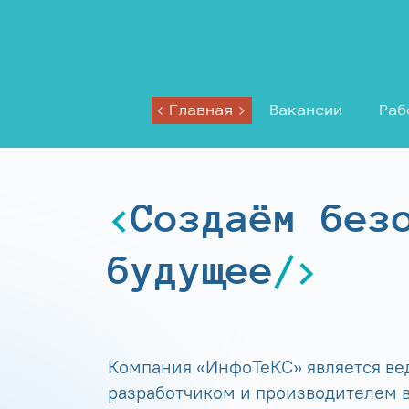
Главная
Вакансии
Раб
Создаём без
будущее
Компания «ИнфоТеКС» является в
разработчиком и производителем в