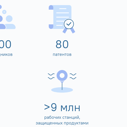
00
80
дников
патентов
>
10
млн
рабочих станций,
защищенных продуктами