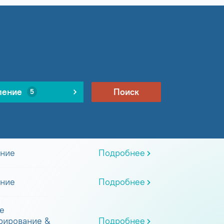
ление
Поиск
5
ание
Подробнее
ание
Подробнее
е
рирование &
Подробнее