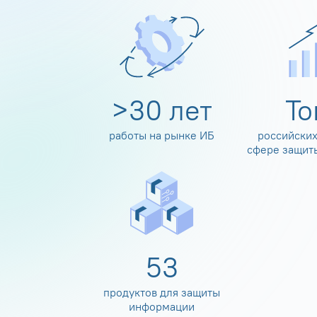
>
30
лет
Т
работы на рынке ИБ
российских
сфере защит
60
продуктов для защиты
информации