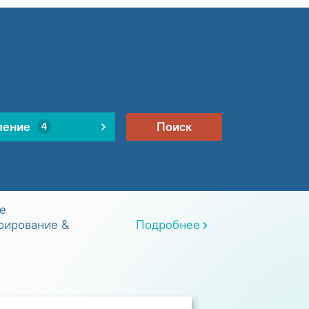
ление
Поиск
4
е
рирование &
Подробнее