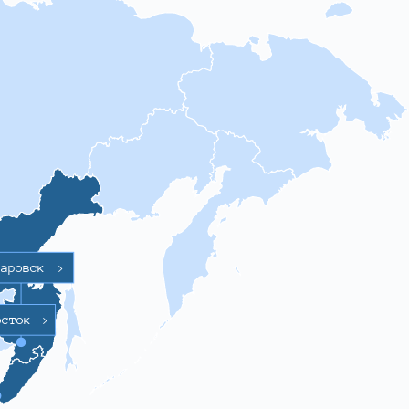
баровск
>
осток
>