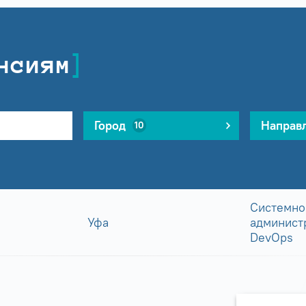
нсиям
Город
Направ
10
Системно
Уфа
админист
DevOps