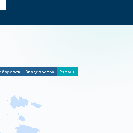
абаровск
Владивосток
Рязань