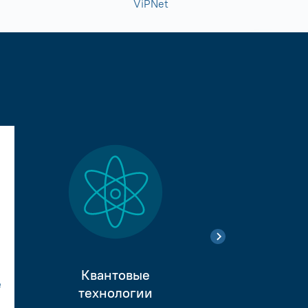
ViPNet
Квантовые
е
Тестиро
технологии