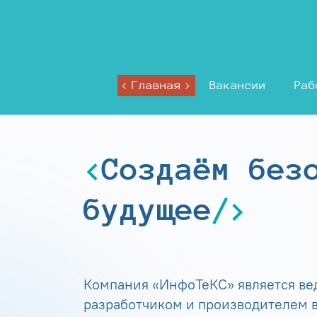
Главная
Вакансии
Раб
Создаём без
будущее
Компания «ИнфоТеКС» является в
разработчиком и производителем в