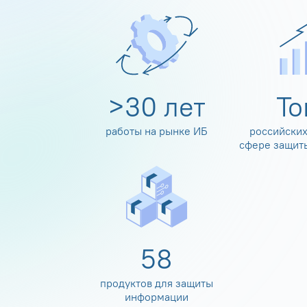
>
30
лет
Т
работы на рынке ИБ
российских
сфере защит
60
продуктов для защиты
информации