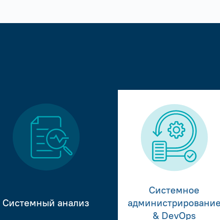
Системное
Системный анализ
администрировани
& DevOps