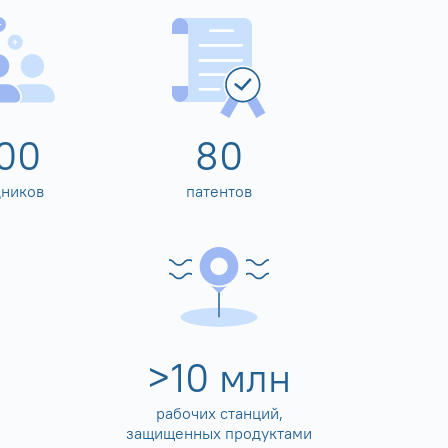
00
80
дников
патентов
>
10
млн
рабочих станций,
защищенных продуктами