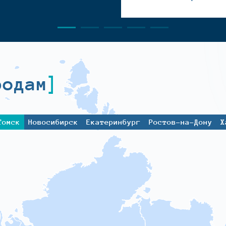
родам
Томск
Новосибирск
Екатеринбург
Ростов-на-Дону
Х