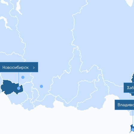
Новосибирск
>
Ха
Владив