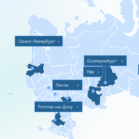
Санкт-Петербург
>
Екатеринбург
>
Уфа
>
Пенза
>
Ростов-на-Дону
>