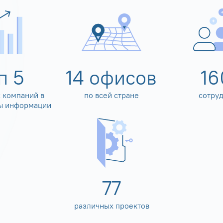
оп
5
14
офисов
16
 компаний в
по всей стране
сотру
ы информации
80
различных проектов